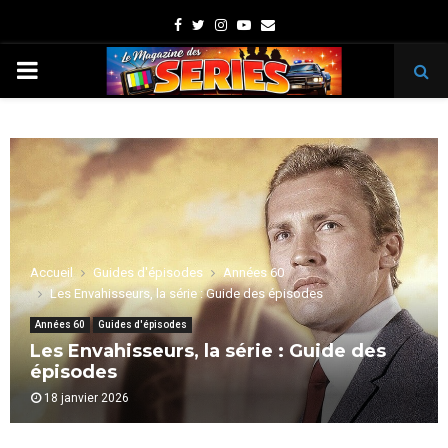
Facebook
Twitter
Instagram
Youtube
Email
PRIMARY
MENU
Accueil
Guides d'épisodes
Années 60
Les Envahisseurs, la série : Guide des épisodes
Années 60
Guides d'épisodes
Les Envahisseurs, la série : Guide des
épisodes
18 janvier 2026