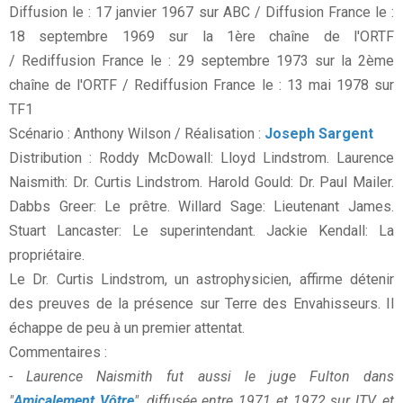
Diffusion le : 17 janvier 1967 sur ABC / Diffusion France le :
18 septembre 1969 sur la 1ère chaîne de l'ORTF
/ Rediffusion France le : 29 septembre 1973 sur la 2ème
chaîne de l'ORTF / Rediffusion France le : 13 mai 1978 sur
TF1
Scénario : Anthony Wilson / Réalisation :
Joseph Sargent
Distribution : Roddy McDowall: Lloyd Lindstrom. Laurence
Naismith: Dr. Curtis Lindstrom. Harold Gould: Dr. Paul Mailer.
Dabbs Greer: Le prêtre. Willard Sage: Lieutenant James.
Stuart Lancaster: Le superintendant. Jackie Kendall: La
propriétaire.
Le Dr. Curtis Lindstrom, un astrophysicien, affirme détenir
des preuves de la présence sur Terre des Envahisseurs. Il
échappe de peu à un premier attentat.
Commentaires :
- Laurence Naismith fut aussi le juge Fulton dans
"
Amicalement Vôtre
", diffusée entre 1971 et 1972 sur ITV, et