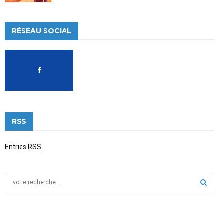
RÉSEAU SOCIAL
RSS
Entries
RSS
S
e
a
S
r
c