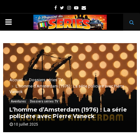
Facebook
Twitter
Instagram
Youtube
Email
PRIMARY
MENU
Accueil
Dossiers séries TV
L’homme d’Amsterdam (1976) : La série policière avec Pierre
Vaneck
Aventures
Dossiers séries TV
L’homme d’Amsterdam (1976) : La série
policière avec Pierre Vaneck
10 juillet 2025