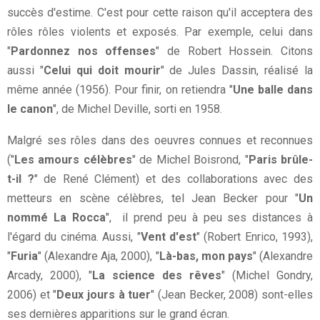
succès d'estime. C'est pour cette raison qu'il acceptera des
rôles rôles violents et exposés. Par exemple, celui dans
"
Pardonnez nos offenses
" de Robert Hossein. Citons
aussi "
Celui qui doit mourir
" de Jules Dassin, réalisé la
même année (1956). Pour finir, on retiendra "
Une balle dans
le canon
", de Michel Deville, sorti en 1958.
Malgré ses rôles dans des oeuvres connues et reconnues
("
Les amours célèbres
" de Michel Boisrond, "
Paris brûle-
t-il ?
" de René Clément) et des collaborations avec des
metteurs en scène célèbres, tel Jean Becker pour "
Un
nommé La Rocca
", il prend peu à peu ses distances à
l'égard du cinéma. Aussi, "
Vent d'est
" (Robert Enrico, 1993),
"
Furia
" (Alexandre Aja, 2000), "
Là-bas, mon pays
" (Alexandre
Arcady, 2000), "
La science des rêves
" (Michel Gondry,
2006) et "
Deux jours à tuer
" (Jean Becker, 2008) sont-elles
ses dernières apparitions sur le grand écran.