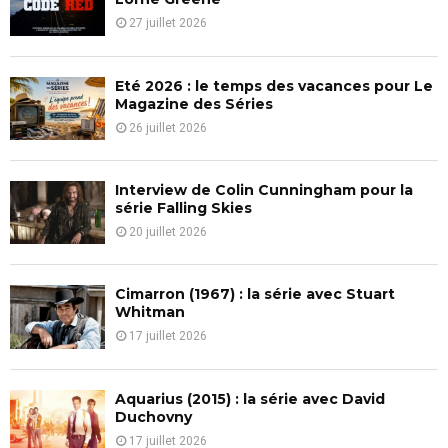
r
R
27 juillet 2026
:
C
Eté 2026 : le temps des vacances pour Le
H
Magazine des Séries
26 juillet 2026
Interview de Colin Cunningham pour la
série Falling Skies
20 juillet 2026
Cimarron (1967) : la série avec Stuart
Whitman
17 juillet 2026
Aquarius (2015) : la série avec David
Duchovny
17 juillet 2026