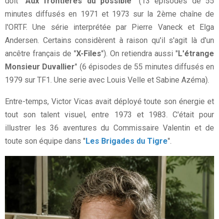
doit "
Aux frontières du possible
" (13 épisodes de 55
minutes diffusés en 1971 et 1973 sur la 2ème chaîne de
l'ORTF. Une série interprétée par Pierre Vaneck et Elga
Andersen. Certains considèrent à raison qu'il s'agit là d'un
ancêtre français de "
X-Files
"). On retiendra aussi "
L'étrange
Monsieur Duvallier
" (6 épisodes de 55 minutes diffusés en
1979 sur TF1. Une serie avec Louis Velle et Sabine Azéma).
Entre-temps, Victor Vicas avait déployé toute son énergie et
tout son talent visuel, entre 1973 et 1983. C'était pour
illustrer les 36 aventures du Commissaire Valentin et de
toute son équipe dans "
Les Brigades du Tigre
".