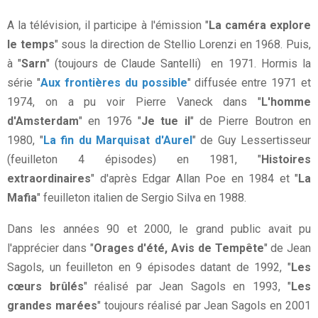
A la télévision, il participe à l'émission "
La caméra explore
le temps
" sous la direction de Stellio Lorenzi en 1968. Puis,
à "
Sarn
" (toujours de Claude Santelli) en 1971. Hormis la
série "
Aux frontières du possible
" diffusée entre 1971 et
1974, on a pu voir Pierre Vaneck dans "
L'homme
d'Amsterdam
" en 1976 "
Je tue il
" de Pierre Boutron en
1980, "
La fin du Marquisat d'Aurel
" de Guy Lessertisseur
(feuilleton 4 épisodes) en 1981, "
Histoires
extraordinaires
" d'après Edgar Allan Poe en 1984 et "
La
Mafia
" feuilleton italien de Sergio Silva en 1988.
Dans les années 90 et 2000, le grand public avait pu
l'apprécier dans "
Orages d'été, Avis de Tempête
" de Jean
Sagols, un feuilleton en 9 épisodes datant de 1992, "
Les
cœurs brûlés
" réalisé par Jean Sagols en 1993, "
Les
grandes marées
" toujours réalisé par Jean Sagols en 2001