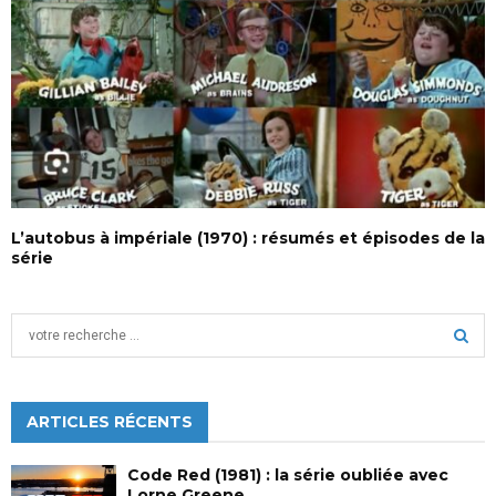
L’autobus à impériale (1970) : résumés et épisodes de la
série
S
e
a
S
r
c
ARTICLES RÉCENTS
E
h
f
A
Code Red (1981) : la série oubliée avec
o
Lorne Greene