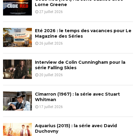
o
Lorne Greene
r
R
27 juillet 2026
:
C
Eté 2026 : le temps des vacances pour Le
H
Magazine des Séries
26 juillet 2026
Interview de Colin Cunningham pour la
série Falling Skies
20 juillet 2026
Cimarron (1967) : la série avec Stuart
Whitman
17 juillet 2026
Aquarius (2015) : la série avec David
Duchovny