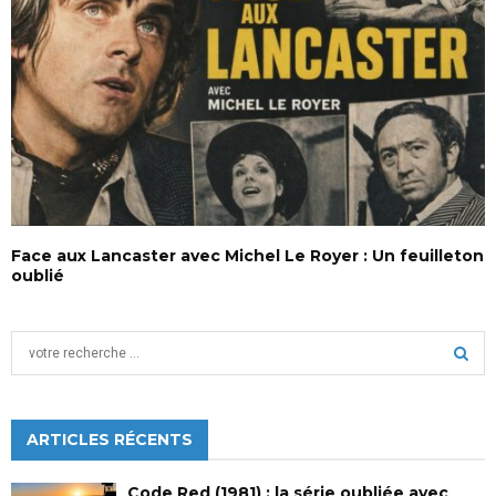
Face aux Lancaster avec Michel Le Royer : Un feuilleton
oublié
S
e
a
S
r
c
ARTICLES RÉCENTS
E
h
f
A
Code Red (1981) : la série oubliée avec