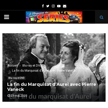
Facebook
Twitter
Instagram
Youtube
Email
PRIMARY
MENU
Accueil
Blu-ray et DVD
La fin du Marquisat d’Aurel avec Pierre Vaneck
Blu-ray et DVD
La fin du Marquisat d’Aurel avec Pierre
Vaneck
23 mai 2023