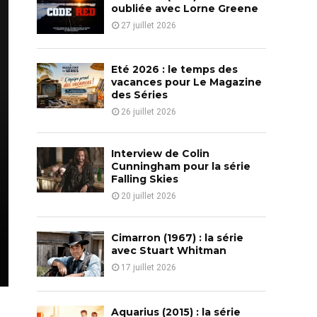
o
oubliée avec Lorne Greene
r
R
27 juillet 2026
:
C
Eté 2026 : le temps des
H
vacances pour Le Magazine
des Séries
26 juillet 2026
Interview de Colin
Cunningham pour la série
Falling Skies
20 juillet 2026
Cimarron (1967) : la série
avec Stuart Whitman
17 juillet 2026
Aquarius (2015) : la série