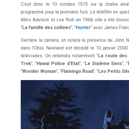
C'est donc le 10 octobre 1973 sur la chaîne amér
programmé pour la première fois. Le téléfilm en quest
Merv Adelson et Lee Rich en 1968, elle a été diss
"
La famille des collines
", "
Hunter
" avec James Franc
Derrière la caméra, on notera la présence de John N
dans l’Ohio, Newland est décédé le 10 janvier 2000
télévisées. On retiendra notamment "
La route des
Trek
", "
Hawaï Police d’Etat
", "
Le Sixième Sens
", "
"
Wonder Woman
", "
Flamingo Road
", "
Les Petits Gé