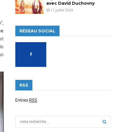
avec David Duchovny
17 juillet 2026
e
",
he
RÉSEAU SOCIAL
st
le
un
RSS
Entries
RSS
S
e
a