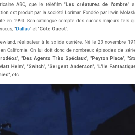
icaine ABC, que le téléfilm "
Les créatures de l'ombre
" e
ion est produit par la société Lorimar. Fondée par Irwin Molask
oute en 1993. Son catalogue compte des succès majeurs tels q
iscus, "
Dallas
" et "
Côte Ouest
".
ewland, réalisateur à la solide carrière. Né le 23 novembre 19
 en Californie. On lui doit donc de nombreux épisodes de séri
 rodéos
", "
Des Agents Très Spéciaux
", "
Peyton Place
", "
St
Matt Helm
", "
Switch
", "
Sergent Anderson
", "
L’Ile Fantastiqu
nies
", etc.