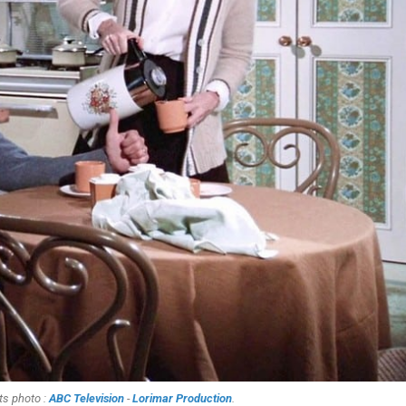
ts photo :
ABC Television
-
Lorimar Production
.