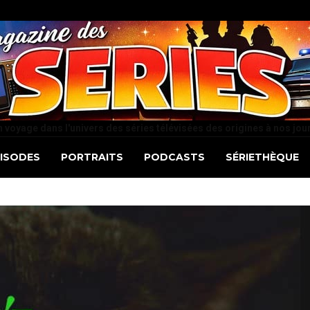
 voyage dans l'univers des séries télévisées des origines à nos jou
PISODES
PORTRAITS
PODCASTS
SÉRIETHÈQUE