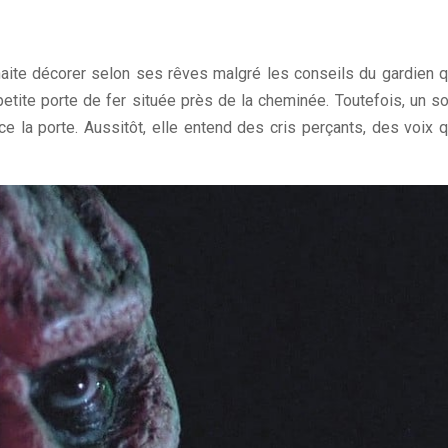
uhaite décorer selon ses rêves malgré les conseils du gardien q
petite porte de fer située près de la cheminée. Toutefois, un soi
ce la porte. Aussitôt, elle entend des cris perçants, des voix q