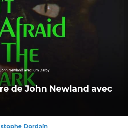
e John Newland avec Kim Darby
bre de John Newland avec
istophe Dordain