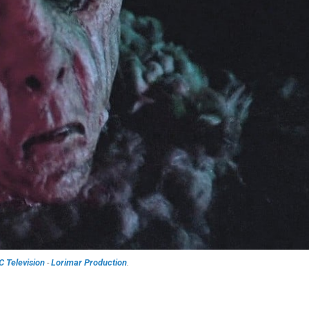
 Television
-
Lorimar Production
.