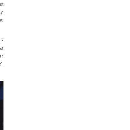
st
y,
ue
17
es
ar
e
",