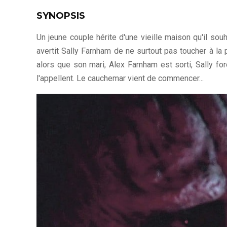
SYNOPSIS
Un jeune couple hérite d'une vieille maison qu'il so
avertit Sally Farnham de ne surtout pas toucher à la 
alors que son mari, Alex Farnham est sorti, Sally for
l'appellent. Le cauchemar vient de commencer...