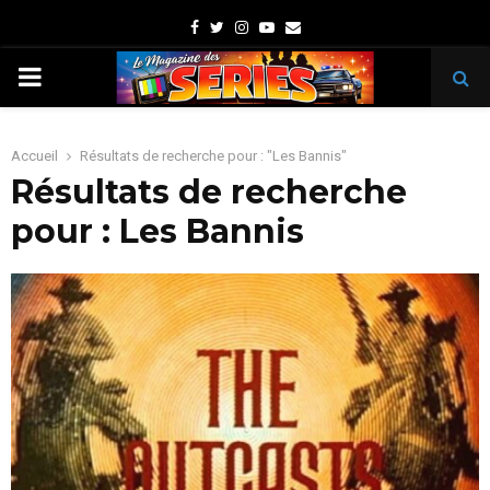
Facebook
Twitter
Instagram
Youtube
Email
PRIMARY
MENU
Accueil
Résultats de recherche pour : "Les Bannis"
Résultats de recherche
pour :
Les Bannis