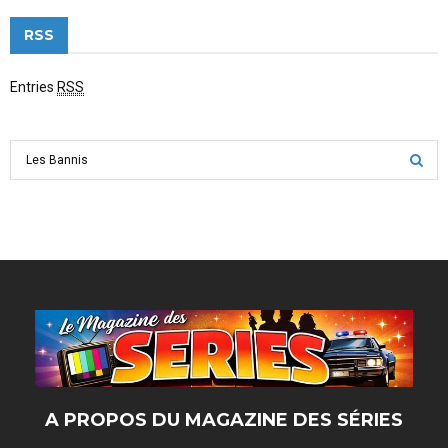
RSS
Entries
RSS
S
e
a
S
r
c
E
h
f
A
o
r
R
:
C
H
A PROPOS DU MAGAZINE DES SÉRIES