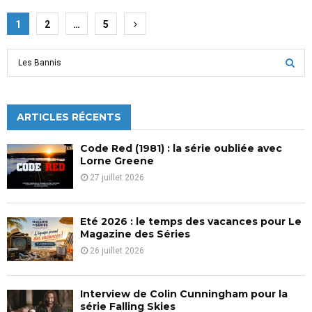
Pagination
1
2
…
5
des
S
publications
e
a
S
r
c
ARTICLES RÉCENTS
E
h
f
A
Code Red (1981) : la série oubliée avec
o
Lorne Greene
r
R
27 juillet 2026
:
C
Eté 2026 : le temps des vacances pour Le
H
Magazine des Séries
26 juillet 2026
Interview de Colin Cunningham pour la
série Falling Skies