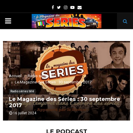
Facebook
Twitter
Instagram
Youtube
Email
PRIMARY
MENU
Accueil
Radio séries télé
Le Magazine des Séries : 30 septembre 2017
Radio séries télé
Le Magazine des Séries : 30 septembre
2017
16 juillet 2024
LE PODCAST