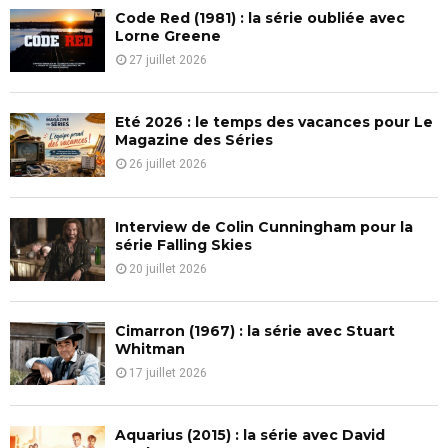
f
A
Code Red (1981) : la série oubliée avec
o
Lorne Greene
r
R
27 juillet 2026
:
C
Eté 2026 : le temps des vacances pour Le
H
Magazine des Séries
26 juillet 2026
Interview de Colin Cunningham pour la
série Falling Skies
20 juillet 2026
Cimarron (1967) : la série avec Stuart
Whitman
17 juillet 2026
Aquarius (2015) : la série avec David