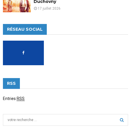
Duchovny
17 juillet 2026
RÉSEAU SOCIAL
RSS
Entries
RSS
S
e
a