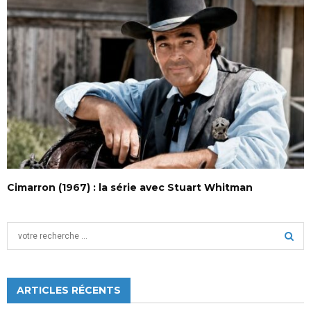
Cimarron (1967) : la série avec Stuart Whitman
S
e
a
S
r
c
ARTICLES RÉCENTS
E
h