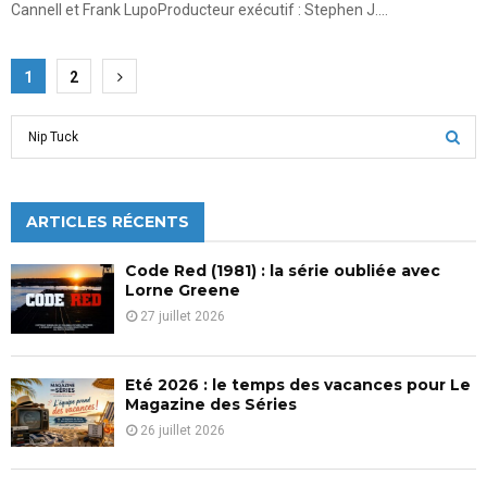
Cannell et Frank LupoProducteur exécutif : Stephen J....
Pagination
1
2
des
S
publications
e
a
S
r
c
ARTICLES RÉCENTS
E
h
f
A
Code Red (1981) : la série oubliée avec
o
Lorne Greene
r
R
27 juillet 2026
:
C
Eté 2026 : le temps des vacances pour Le
H
Magazine des Séries
26 juillet 2026