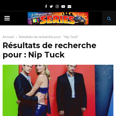
Facebook
Twitter
Instagram
Youtube
Email
PRIMARY
MENU
Accueil
Résultats de recherche pour : "Nip Tuck"
Résultats de recherche
pour :
Nip Tuck