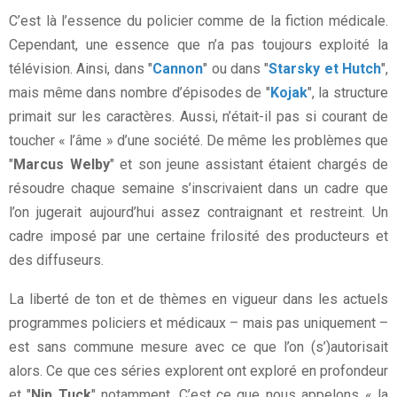
C’est là l’essence du policier comme de la fiction médicale.
Cependant, une essence que n’a pas toujours exploité la
télévision. Ainsi, dans "
Cannon
" ou dans "
Starsky et Hutch
",
mais même dans nombre d’épisodes de "
Kojak
", la structure
primait sur les caractères. Aussi, n’était-il pas si courant de
toucher « l’âme » d’une société. De même les problèmes que
"
Marcus Welby
" et son jeune assistant étaient chargés de
résoudre chaque semaine s’inscrivaient dans un cadre que
l’on jugerait aujourd’hui assez contraignant et restreint. Un
cadre imposé par une certaine frilosité des producteurs et
des diffuseurs.
La liberté de ton et de thèmes en vigueur dans les actuels
programmes policiers et médicaux – mais pas uniquement –
est sans commune mesure avec ce que l’on (s’)autorisait
alors. Ce que ces séries explorent ont exploré en profondeur
et "
Nip Tuck
" notamment. C’est ce que nous appelons « la