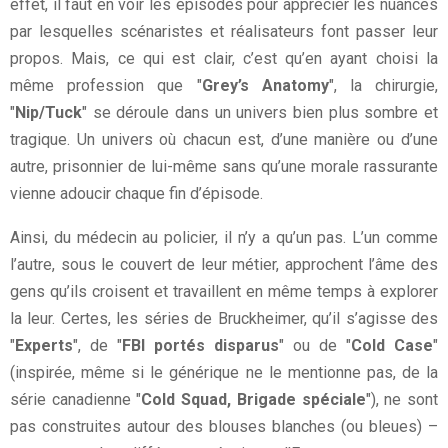
effet, il faut en voir les épisodes pour apprécier les nuances
par lesquelles scénaristes et réalisateurs font passer leur
propos. Mais, ce qui est clair, c’est qu’en ayant choisi la
même profession que "
Grey’s Anatomy
", la chirurgie,
"
Nip/Tuck
" se déroule dans un univers bien plus sombre et
tragique. Un univers où chacun est, d’une manière ou d’une
autre, prisonnier de lui-même sans qu’une morale rassurante
vienne adoucir chaque fin d’épisode.
Ainsi, du médecin au policier, il n’y a qu’un pas. L’un comme
l’autre, sous le couvert de leur métier, approchent l’âme des
gens qu’ils croisent et travaillent en même temps à explorer
la leur. Certes, les séries de Bruckheimer, qu’il s’agisse des
"
Experts
", de "
FBI portés disparus
" ou de "
Cold Case
"
(inspirée, même si le générique ne le mentionne pas, de la
série canadienne "
Cold Squad, Brigade spéciale
"), ne sont
pas construites autour des blouses blanches (ou bleues) –