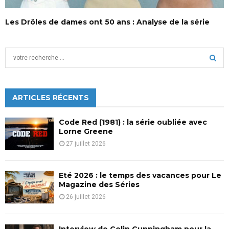
Les Drôles de dames ont 50 ans : Analyse de la série
S
e
a
S
r
c
ARTICLES RÉCENTS
E
h
f
A
Code Red (1981) : la série oubliée avec
o
Lorne Greene
r
R
27 juillet 2026
:
C
Eté 2026 : le temps des vacances pour Le
H
Magazine des Séries
26 juillet 2026
Interview de Colin Cunningham pour la