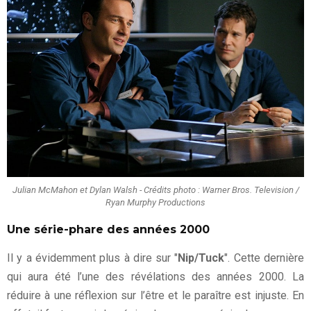
Julian McMahon et Dylan Walsh - Crédits photo : Warner Bros. Television /
Ryan Murphy Productions
Une série-phare des années 2000
Il y a évidemment plus à dire sur "
Nip/Tuck
". Cette dernière
qui aura été l’une des révélations des années 2000. La
réduire à une réflexion sur l’être et le paraître est injuste. En