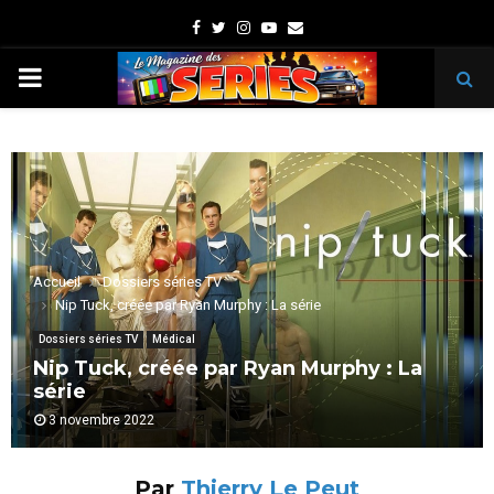
Facebook
Twitter
Instagram
Youtube
Email
PRIMARY
MENU
Accueil
Dossiers séries TV
Nip Tuck, créée par Ryan Murphy : La série
Dossiers séries TV
Médical
Nip Tuck, créée par Ryan Murphy : La
série
3 novembre 2022
Par
Thierry Le Peut