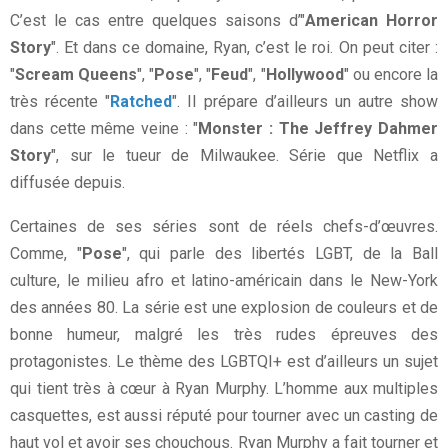
C’est le cas entre quelques saisons d’"
American Horror
Story
". Et dans ce domaine, Ryan, c’est le roi. On peut citer :
"
Scream Queens
", "
Pose
", "
Feud
", "
Hollywood
" ou encore la
très récente "
Ratched
". Il prépare d’ailleurs un autre show
dans cette même veine : "
Monster : The Jeffrey Dahmer
Story
", sur le tueur de Milwaukee. Série que Netflix a
diffusée depuis.
Certaines de ses séries sont de réels chefs-d’œuvres.
Comme, "
Pose
", qui parle des libertés LGBT, de la Ball
culture, le milieu afro et latino-américain dans le New-York
des années 80. La série est une explosion de couleurs et de
bonne humeur, malgré les très rudes épreuves des
protagonistes. Le thème des LGBTQI+ est d’ailleurs un sujet
qui tient très à cœur à Ryan Murphy. L’homme aux multiples
casquettes, est aussi réputé pour tourner avec un casting de
haut vol et avoir ses chouchous. Ryan Murphy a fait tourner et