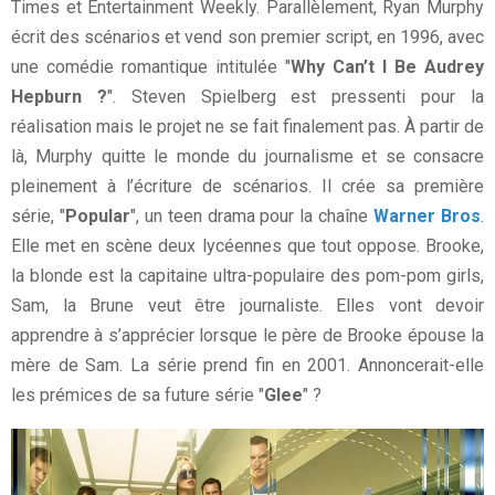
Times et Entertainment Weekly. Parallèlement, Ryan Murphy
écrit des scénarios et vend son premier script, en 1996, avec
une comédie romantique intitulée "
Why Can’t I Be Audrey
Hepburn ?
". Steven Spielberg est pressenti pour la
réalisation mais le projet ne se fait finalement pas. À partir de
là, Murphy quitte le monde du journalisme et se consacre
pleinement à l’écriture de scénarios. Il crée sa première
série, "
Popular
", un teen drama pour la chaîne
Warner Bros
.
Elle met en scène deux lycéennes que tout oppose. Brooke,
la blonde est la capitaine ultra-populaire des pom-pom girls,
Sam, la Brune veut être journaliste. Elles vont devoir
apprendre à s’apprécier lorsque le père de Brooke épouse la
mère de Sam. La série prend fin en 2001. Annoncerait-elle
les prémices de sa future série "
Glee
" ?