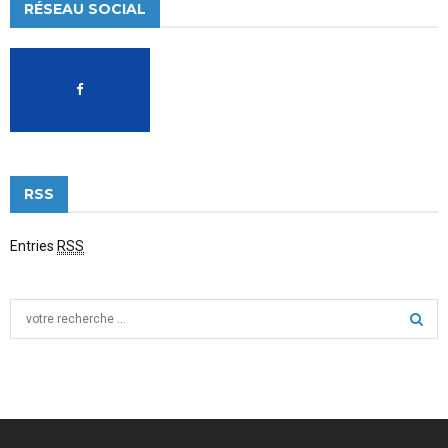
RÉSEAU SOCIAL
RSS
Entries
RSS
S
e
a
S
r
c
E
h
f
A