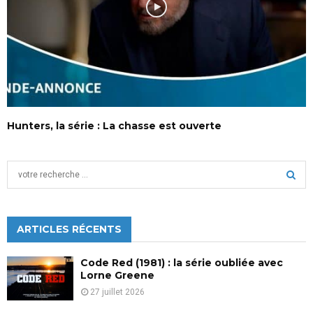
Hunters, la série : La chasse est ouverte
S
e
a
S
r
c
ARTICLES RÉCENTS
E
h
f
A
Code Red (1981) : la série oubliée avec
o
Lorne Greene
r
R
27 juillet 2026
: