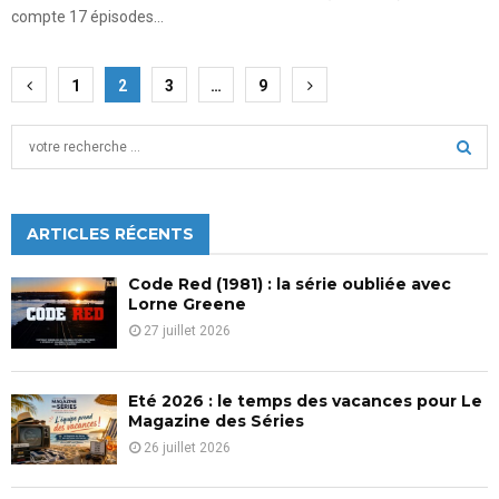
compte 17 épisodes...
Pagination
1
2
3
…
9
des
S
publications
e
a
S
r
c
ARTICLES RÉCENTS
E
h
f
A
Code Red (1981) : la série oubliée avec
o
Lorne Greene
r
R
27 juillet 2026
:
C
Eté 2026 : le temps des vacances pour Le
H
Magazine des Séries
26 juillet 2026