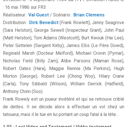
: 16 mai 1986 sur FR3
Réalisateur :
Val Guest
/ Scénario :
Brian Clemens
Distribution :
Dirk Benedict
(Frank Rowlett), Jenny Seagrove
(Sara Helston), George Sewell (Inspecteur Grant), John Paul
(Matt Helston), Tom Adams (Westcott), Burt Kwouk (Hai Lee),
Peter Settelen (Sergent Kirby), James Ellis (Le Père Dowd),
Reginald Marsh (Docteur Melford), Michael Cronin (Pymar),
Nicholas Field (Billy Zarn), Alibe Parsons (Maman Rose),
Robert Oates (Hara), Maggie Rennie (Ma Perkins), Hugh
Morton (George), Robert Lee (Chong Woy), Hilary Crane
(Carla), Tony Sibbald (Wilson), William Derrick (Hatfield),
Anthony Chinn (Soo).
Frank Rowely est un joueur invétéré et qui se retrouve criblé
de dettes. Il se décide alors à effectuer un vol chez un
tatoueur, mais il le tue en lui portant un coup fatal à la tête...
1.02 - Last Video and Testament / Vidéo testament