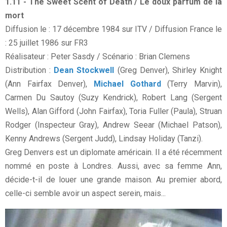
1.11 - The Sweet Scent of Death / Le doux parfum de la
mort
Diffusion le : 17 décembre 1984 sur ITV / Diffusion France le
: 25 juillet 1986 sur FR3
Réalisateur : Peter Sasdy / Scénario : Brian Clemens
Distribution :
Dean Stockwell
(Greg Denver), Shirley Knight
(Ann Fairfax Denver),
Michael Gothard
(Terry Marvin),
Carmen Du Sautoy (Suzy Kendrick), Robert Lang (Sergent
Wells), Alan Gifford (John Fairfax), Toria Fuller (Paula), Struan
Rodger (Inspecteur Gray), Andrew Seear (Michael Patson),
Kenny Andrews (Sergent Judd), Lindsay Holiday (Tanzi).
Greg Denvers est un diplomate américain. Il a été récemment
nommé en poste à Londres. Aussi, avec sa femme Ann,
décide-t-il de louer une grande maison. Au premier abord,
celle-ci semble avoir un aspect serein, mais...