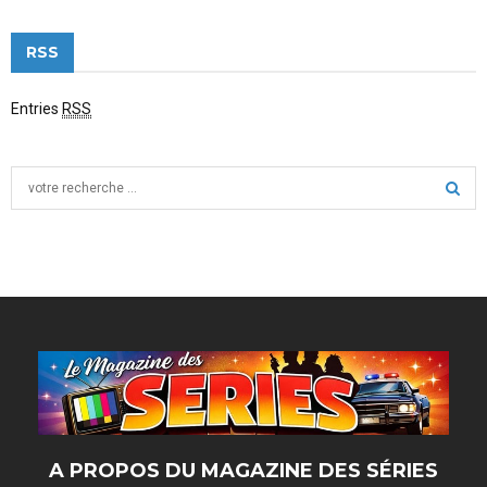
RSS
Entries
RSS
S
e
a
S
r
c
E
h
f
A
o
r
R
:
C
H
A PROPOS DU MAGAZINE DES SÉRIES