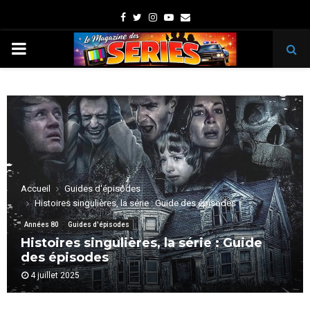
Facebook
Twitter
Instagram
Youtube
Email
PRIMARY
MENU
Accueil
Guides d'épisodes
Histoires singulières, la série : Guide des épisodes
Années 80
Guides d'épisodes
Histoires singulières, la série : Guide
des épisodes
4 juillet 2025