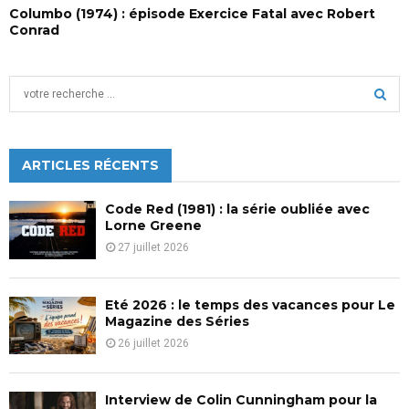
Columbo (1974) : épisode Exercice Fatal avec Robert
Conrad
S
e
a
S
r
c
ARTICLES RÉCENTS
E
h
f
A
Code Red (1981) : la série oubliée avec
o
Lorne Greene
r
R
27 juillet 2026
:
C
Eté 2026 : le temps des vacances pour Le
H
Magazine des Séries
26 juillet 2026
Interview de Colin Cunningham pour la