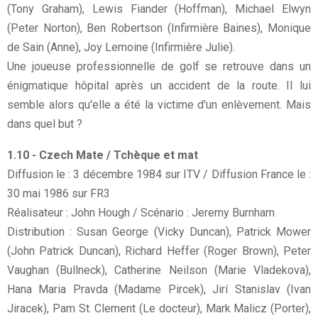
(Tony Graham), Lewis Fiander (Hoffman), Michael Elwyn
(Peter Norton), Ben Robertson (Infirmière Baines), Monique
de Sain (Anne), Joy Lemoine (Infirmière Julie).
Une joueuse professionnelle de golf se retrouve dans un
énigmatique hôpital après un accident de la route. Il lui
semble alors qu'elle a été la victime d'un enlèvement. Mais
dans quel but ?
1.10 - Czech Mate / Tchèque et mat
Diffusion le : 3 décembre 1984 sur ITV / Diffusion France le :
30 mai 1986 sur FR3
Réalisateur : John Hough / Scénario : Jeremy Burnham
Distribution : Susan George (Vicky Duncan), Patrick Mower
(John Patrick Duncan), Richard Heffer (Roger Brown), Peter
Vaughan (Bullneck), Catherine Neilson (Marie Vladekova),
Hana Maria Pravda (Madame Pircek), Jirí Stanislav (Ivan
Jiracek), Pam St. Clement (Le docteur), Mark Malicz (Porter),