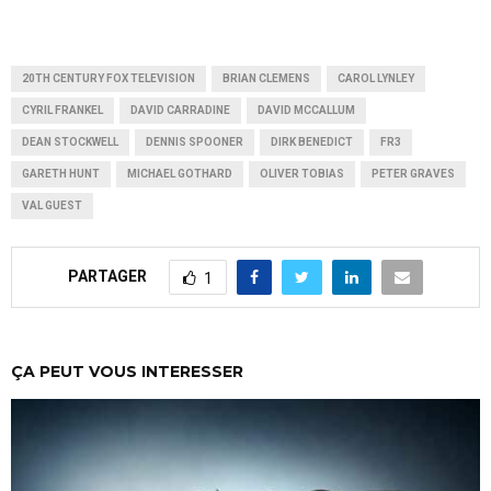
20TH CENTURY FOX TELEVISION
BRIAN CLEMENS
CAROL LYNLEY
CYRIL FRANKEL
DAVID CARRADINE
DAVID MCCALLUM
DEAN STOCKWELL
DENNIS SPOONER
DIRK BENEDICT
FR3
GARETH HUNT
MICHAEL GOTHARD
OLIVER TOBIAS
PETER GRAVES
VAL GUEST
PARTAGER
1
ÇA PEUT VOUS INTERESSER