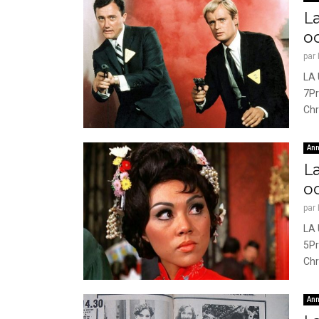
L
o
par
LA 
7Pr
Chr
Ann
L
o
par
LA 
5Pr
Chr
Ann