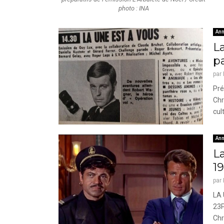
photo : INA
Ann
L
p
par
Pré
Chr
cul
Ann
La
1
par
LA 
23P
Chr