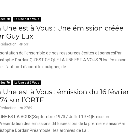
ées 70
La Une est à Vous
a Une est à Vous : Une émission créée
ar Guy Lux
Rédaction
531
sentation de l'ensemble de nos ressources écrites et sonoresPar
istophe DordainQU'EST-CE QUE LA UNE EST A VOUS ?Une émission-
teIl faut tout d'abord le souligner, de...
ées 70
La Une est à Vous
 Une est à Vous : émission du 16 février
974 sur l’ORTF
Rédaction
2789
UNE EST A VOUS(Septembre 1973 / Juillet 1974)Emission
résentation des émissions diffusées lors de la première saisonPar
istophe DordainPréambule : les archives de La...