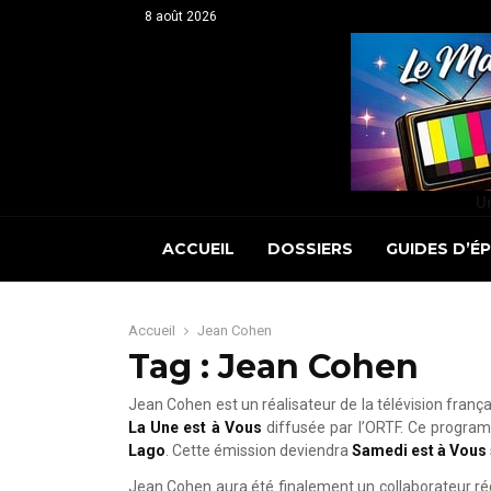
8 août 2026
Un
ACCUEIL
DOSSIERS
GUIDES D’É
Accueil
Jean Cohen
Tag : Jean Cohen
Jean Cohen est un réalisateur de la télévision fran
La Une est à Vous
diffusée par l’ORTF. Ce progra
Lago
. Cette émission deviendra
Samedi est à Vous
Jean Cohen aura été finalement un collaborateur rég