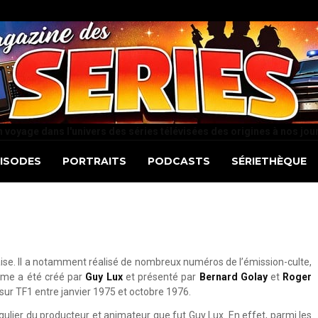
 voyage dans l'univers des séries télévisées des origines à nos jou
PISODES
PORTRAITS
PODCASTS
SÉRIETHÈQUE
çaise. Il a notamment réalisé de nombreux numéros de l’émission-culte,
mme a été créé par
Guy Lux
et présenté par
Bernard Golay
et
Roger
sur TF1 entre janvier 1975 et octobre 1976.
ulier du producteur et animateur que fut Guy Lux. En effet, parmi les