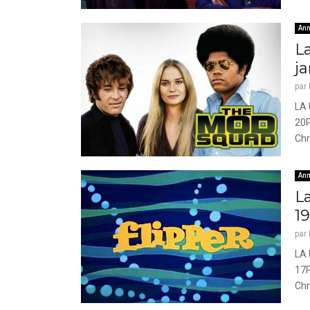
Ann
L
ja
par
LA 
20P
Chr
Ann
La
1
par
LA 
17P
Chr