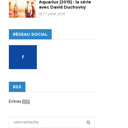
Aquarius (2015) : la série
avec David Duchovny
17 juillet 2026
RÉSEAU SOCIAL
RSS
Entries
RSS
S
e