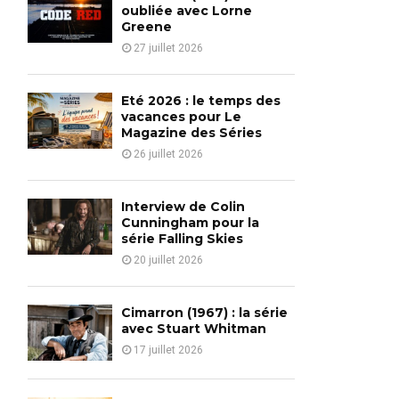
o
oubliée avec Lorne
r
Greene
R
:
27 juillet 2026
C
H
Eté 2026 : le temps des
vacances pour Le
Magazine des Séries
26 juillet 2026
Interview de Colin
Cunningham pour la
série Falling Skies
20 juillet 2026
Cimarron (1967) : la série
avec Stuart Whitman
17 juillet 2026