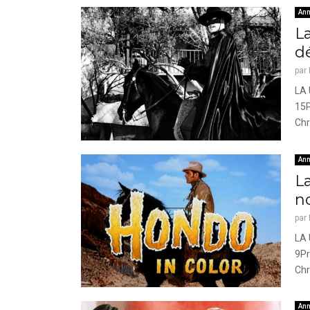
Ann
L
d
par
LA 
15P
Chr
Ann
L
n
par
LA 
9Pr
Chr
Ann