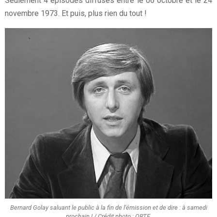
Seulement 4 épisodes diffusés entre le 06 octobre et le 24
novembre 1973. Et puis, plus rien du tout !
Bernard Golay saluant le public à la fin de l'émission et de dire : à samedi
prochain ! / Crédit photo : ORTF.