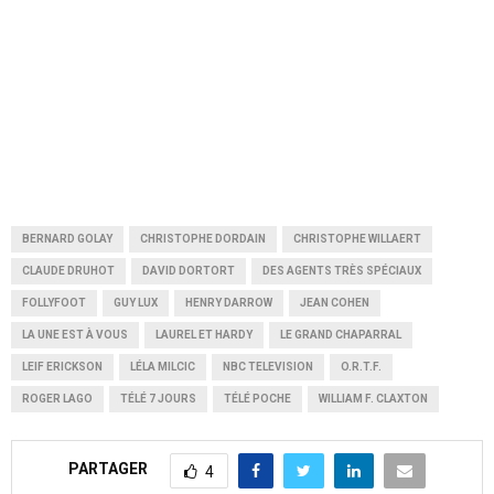
BERNARD GOLAY
CHRISTOPHE DORDAIN
CHRISTOPHE WILLAERT
CLAUDE DRUHOT
DAVID DORTORT
DES AGENTS TRÈS SPÉCIAUX
FOLLYFOOT
GUY LUX
HENRY DARROW
JEAN COHEN
LA UNE EST À VOUS
LAUREL ET HARDY
LE GRAND CHAPARRAL
LEIF ERICKSON
LÉLA MILCIC
NBC TELEVISION
O.R.T.F.
ROGER LAGO
TÉLÉ 7 JOURS
TÉLÉ POCHE
WILLIAM F. CLAXTON
PARTAGER
4