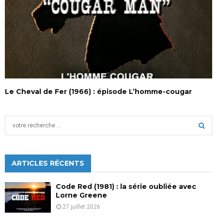
Le Cheval de Fer (1966) : épisode L’homme-cougar
S
e
a
S
r
c
ARTICLES RÉCENTS
E
h
f
A
Code Red (1981) : la série oubliée avec
o
Lorne Greene
r
R
27 juillet 2026
: