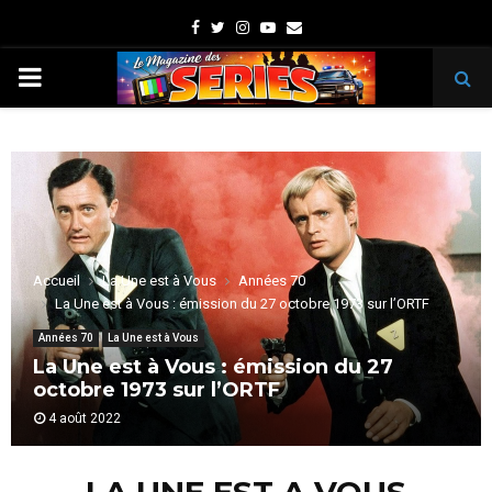
Facebook
Twitter
Instagram
Youtube
Email
PRIMARY
MENU
Accueil
La Une est à Vous
Années 70
La Une est à Vous : émission du 27 octobre 1973 sur l’ORTF
Années 70
La Une est à Vous
La Une est à Vous : émission du 27
octobre 1973 sur l’ORTF
4 août 2022
LA UNE EST A VOUS