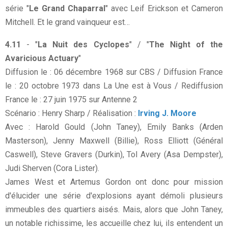
série "
Le Grand Chaparral
" avec Leif Erickson et Cameron
Mitchell. Et le grand vainqueur est…
4.11
- "
La Nuit des Cyclopes
" / "
The Night of the
Avaricious Actuary
"
Diffusion le : 06 décembre 1968 sur CBS / Diffusion France
le : 20 octobre 1973 dans La Une est à Vous / Rediffusion
France le : 27 juin 1975 sur Antenne 2
Scénario : Henry Sharp / Réalisation :
Irving J. Moore
Avec : Harold Gould (John Taney), Emily Banks (Arden
Masterson), Jenny Maxwell (Billie), Ross Elliott (Général
Caswell), Steve Gravers (Durkin), Tol Avery (Asa Dempster),
Judi Sherven (Cora Lister).
James West et Artemus Gordon ont donc pour mission
d'élucider une série d'explosions ayant démoli plusieurs
immeubles des quartiers aisés. Mais, alors que John Taney,
un notable richissime, les accueille chez lui, ils entendent un