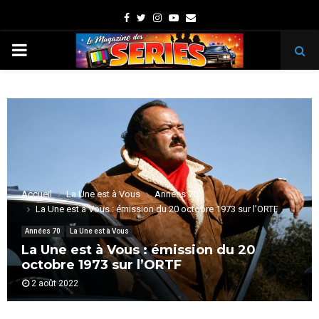
Facebook
Twitter
Instagram
Youtube
Email
PRIMARY
MENU
Accueil
La Une est à Vous
Années 70
La Une est à Vous : émission du 20 octobre 1973 sur l’ORTF
Années 70
La Une est à Vous
La Une est à Vous : émission du 20
octobre 1973 sur l’ORTF
2 août 2022