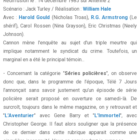
Rediffusion le : 14 décembre 1985 sur Antenne 2
Scénario : Jack Turley / Réalisation :
William Hale
Avec :
Harold Gould
(Nicholas Troas),
R.G. Armstrong
(Le
shérif), Carol Rossen (Nina Grayson), Eric Christmas (Neely
Johnson).
Cannon mène l'enquête au sujet d'un triple meurtre qui
implique notamment le syndicat du crime. Toutefois, un
marginal en a été le principal témoin...
- Concernant la catégorie "
Séries policières
", on observe
donc que, dans le programme de l’époque, Télé 7 Jours
l’annonçait sans savoir justement qu’un épisode de série
policière serait proposé en ouverture ce samedi-là. De
surcroît, toujours dans le même magazine, on y retrouvait et
"
L’Aventurier
" avec Gene Barry et "
L’Immortel
", avec
Christopher George. Il faut alors souligner que la présence
de ce dernier dans cette rubrique apparait comme une