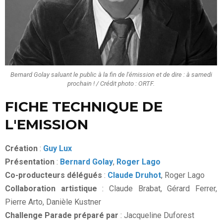
Bernard Golay saluant le public à la fin de l'émission et de dire : à samedi
prochain ! / Crédit photo : ORTF.
FICHE TECHNIQUE DE
L'EMISSION
Création
:
Guy Lux
Présentation
:
Bernard Golay
,
Roger Lago
Co-producteurs délégués
:
Claude Druhot
, Roger Lago
Collaboration artistique
: Claude Brabat, Gérard Ferrer,
Pierre Arto, Danièle Kustner
Challenge Parade préparé par
: Jacqueline Duforest