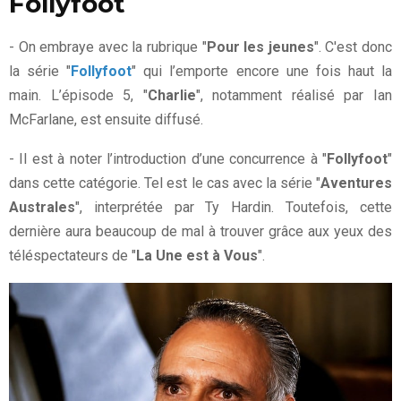
Follyfoot
- On embraye avec la rubrique "
Pour les jeunes
". C'est donc
la série "
Follyfoot
" qui l’emporte encore une fois haut la
main. L’épisode 5, "
Charlie
", notamment réalisé par Ian
McFarlane, est ensuite diffusé.
- Il est à noter l’introduction d’une concurrence à "
Follyfoot
"
dans cette catégorie. Tel est le cas avec la série "
Aventures
Australes
", interprétée par Ty Hardin. Toutefois, cette
dernière aura beaucoup de mal à trouver grâce aux yeux des
téléspectateurs de "
La Une est à Vous
".