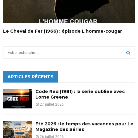
Le Cheval de Fer (1966) : épisode L’homme-cougar
S
e
a
S
r
c
ARTICLES RÉCENTS
E
h
f
A
Code Red (1981) : la série oubliée avec
o
Lorne Greene
r
R
27 juillet 2026
:
C
Eté 2026 : le temps des vacances pour Le
H
Magazine des Séries
26 juillet 2026