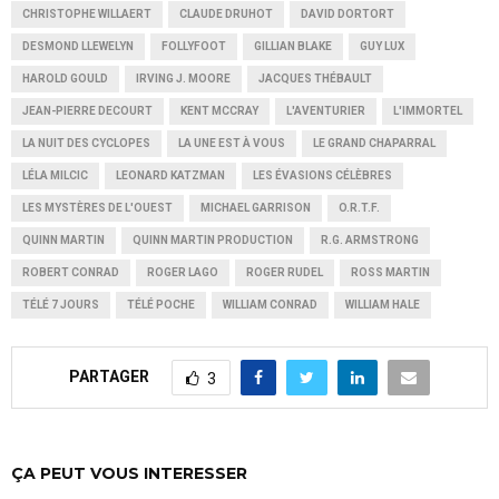
CHRISTOPHE WILLAERT
CLAUDE DRUHOT
DAVID DORTORT
DESMOND LLEWELYN
FOLLYFOOT
GILLIAN BLAKE
GUY LUX
HAROLD GOULD
IRVING J. MOORE
JACQUES THÉBAULT
JEAN-PIERRE DECOURT
KENT MCCRAY
L'AVENTURIER
L'IMMORTEL
LA NUIT DES CYCLOPES
LA UNE EST À VOUS
LE GRAND CHAPARRAL
LÉLA MILCIC
LEONARD KATZMAN
LES ÉVASIONS CÉLÈBRES
LES MYSTÈRES DE L'OUEST
MICHAEL GARRISON
O.R.T.F.
QUINN MARTIN
QUINN MARTIN PRODUCTION
R.G. ARMSTRONG
ROBERT CONRAD
ROGER LAGO
ROGER RUDEL
ROSS MARTIN
TÉLÉ 7 JOURS
TÉLÉ POCHE
WILLIAM CONRAD
WILLIAM HALE
PARTAGER
3
ÇA PEUT VOUS INTERESSER