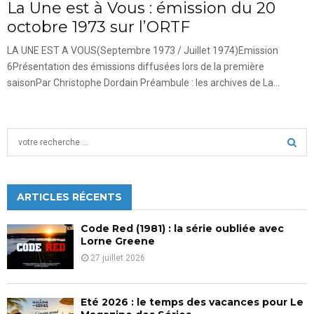
La Une est à Vous : émission du 20
octobre 1973 sur l’ORTF
LA UNE EST A VOUS(Septembre 1973 / Juillet 1974)Emission
6Présentation des émissions diffusées lors de la première
saisonPar Christophe Dordain Préambule : les archives de La...
S
e
a
S
r
c
ARTICLES RÉCENTS
E
h
f
A
Code Red (1981) : la série oubliée avec
o
Lorne Greene
r
R
27 juillet 2026
:
C
Eté 2026 : le temps des vacances pour Le
H