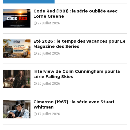
h
f
A
Code Red (1981) : la série oubliée avec
o
Lorne Greene
r
R
27 juillet 2026
:
C
Eté 2026 : le temps des vacances pour Le
H
Magazine des Séries
26 juillet 2026
Interview de Colin Cunningham pour la
série Falling Skies
20 juillet 2026
Cimarron (1967) : la série avec Stuart
Whitman
17 juillet 2026