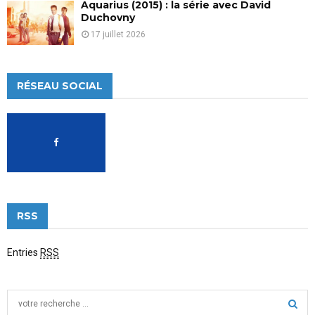
Aquarius (2015) : la série avec David
Duchovny
17 juillet 2026
RÉSEAU SOCIAL
RSS
Entries
RSS
S
e