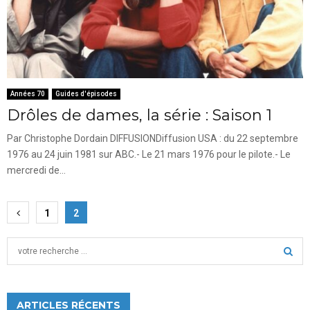
Années 70
Guides d'épisodes
Drôles de dames, la série : Saison 1
Par Christophe Dordain DIFFUSIONDiffusion USA : du 22 septembre
1976 au 24 juin 1981 sur ABC.- Le 21 mars 1976 pour le pilote.- Le
mercredi de...
Pagination
1
2
des
S
publications
e
a
S
r
c
ARTICLES RÉCENTS
E