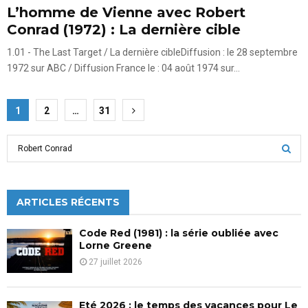
L’homme de Vienne avec Robert
Conrad (1972) : La dernière cible
1.01 - The Last Target / La dernière cibleDiffusion : le 28 septembre
1972 sur ABC / Diffusion France le : 04 août 1974 sur...
Pagination
1
2
…
31
des
S
publications
e
a
S
r
c
ARTICLES RÉCENTS
E
h
f
A
Code Red (1981) : la série oubliée avec
o
Lorne Greene
r
R
27 juillet 2026
:
C
Eté 2026 : le temps des vacances pour Le