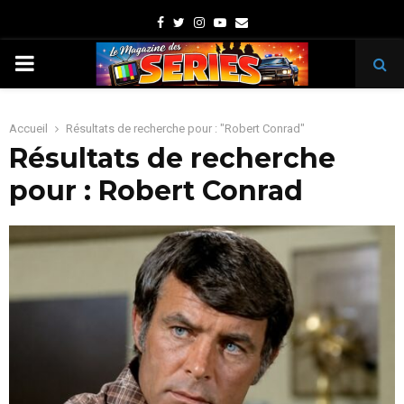
Facebook
Twitter
Instagram
Youtube
Email
PRIMARY
MENU
Accueil
Résultats de recherche pour : "Robert Conrad"
Résultats de recherche
pour :
Robert Conrad