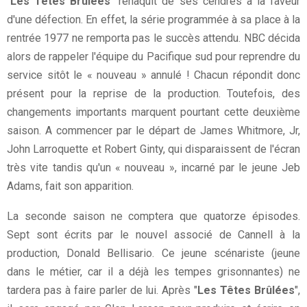
"
Les Têtes Brûlées
" renaquit de ses cendres à la faveur
d'une défection. En effet, la série programmée à sa place à la
rentrée 1977 ne remporta pas le succès attendu. NBC décida
alors de rappeler l'équipe du Pacifique sud pour reprendre du
service sitôt le « nouveau » annulé ! Chacun répondit donc
présent pour la reprise de la production. Toutefois, des
changements importants marquent pourtant cette deuxième
saison. A commencer par le départ de James Whitmore, Jr,
John Larroquette et Robert Ginty, qui disparaissent de l'écran
très vite tandis qu'un « nouveau », incarné par le jeune Jeb
Adams, fait son apparition.
La seconde saison ne comptera que quatorze épisodes.
Sept sont écrits par le nouvel associé de Cannell à la
production, Donald Bellisario. Ce jeune scénariste (jeune
dans le métier, car il a déjà les tempes grisonnantes) ne
tardera pas à faire parler de lui. Après "
Les Têtes Brûlées
",