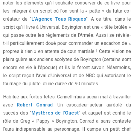
noter les éléments qu'il souhaite conserver de ce livre pour
les intégrer à un script où l'on sent la « patte » du futur co-
créateur de "
L'Agence Tous Risques
". A ce titre, dans le
script qu'il livre à Universal, Boyington est une « tête brûlée »
qui passe outre les règlements de l'Armée. Aussi se révèle-
t-il particulièrement doué pour commander un escadron de «
propres à rien » en attente de cour martiale ! Cette vision ne
plaira guère aux anciens acolytes de Boyington (certains sont
encore en vie à l'époque) et ils le feront savoir. Néanmoins,
le script reçoit l'aval d'Universal et de NBC qui autorisent le
tournage du pilote, d'une durée de 90 minutes.
Habitué aux fortes têtes, Cannell n'aura aucun mal à travailler
avec
Robert Conrad
. Un cascadeur-acteur auréolé du
succès des "
Mystères de l'Ouest
" et auquel est confié le
rôle de Greg « Pappy » Boyington. Conrad a sans conteste
l'aura indispensable au personnage. Il campe un petit chef