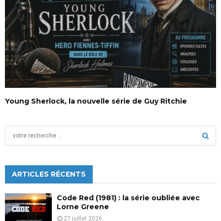
Young Sherlock, la nouvelle série de Guy Ritchie
S
e
a
S
r
c
ARTICLES RÉCENTS
E
h
f
A
Code Red (1981) : la série oubliée avec
o
Lorne Greene
r
R
27 juillet 2026