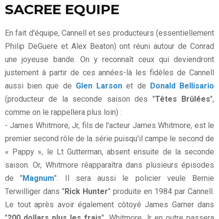
SACREE EQUIPE
En fait d'équipe, Cannell et ses producteurs (essentiellement
Philip DeGuere et Alex Beaton) ont réuni autour de Conrad
une joyeuse bande. On y reconnaît ceux qui deviendront
justement à partir de ces années-là les fidèles de Cannell
aussi bien que de
Glen Larson
et de
Donald Bellisario
(producteur de la seconde saison des "
Têtes Brûlées
",
comme on le rappellera plus loin) :
- James Whitmore, Jr, fils de l'acteur James Whitmore, est le
premier second rôle de la série puisqu'il campe le second de
« Pappy », le Lt Gutterman, absent ensuite de la seconde
saison. Or, Whitmore réapparaîtra dans plusieurs épisodes
de "
Magnum
". Il sera aussi le policier veule Bernie
Terwilliger dans "
Rick Hunter
" produite en 1984 par Cannell.
Le tout après avoir également côtoyé James Garner dans
"
200 dollars plus les frais
". Whitmore Jr en outre passera