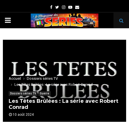
Facebook
Twitter
Instagram
Youtube
Email
PRIMARY
MENU
Accueil
Dossiers séries TV
Les Têtes Brûlées : La série avec Robert Conrad
Dossiers séries TV
Guerre
Les Têtes Brûlées : La série avec Robert
Conrad
10 août 2024