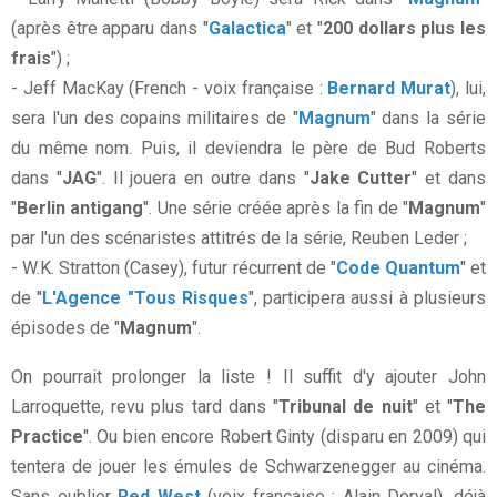
(après être apparu dans "
Galactica
" et "
200 dollars plus les
frais
") ;
- Jeff MacKay (French - voix française :
Bernard Murat
), lui,
sera l'un des copains militaires de "
Magnum
" dans la série
du même nom. Puis, il deviendra le père de Bud Roberts
dans "
JAG
". Il jouera en outre dans "
Jake Cutter
" et dans
"
Berlin antigang
". Une série créée après la fin de "
Magnum
"
par l'un des scénaristes attitrés de la série, Reuben Leder ;
- W.K. Stratton (Casey), futur récurrent de "
Code Quantum
" et
de ''
L'Agence "Tous Risques
", participera aussi à plusieurs
épisodes de "
Magnum
".
On pourrait prolonger la liste ! Il suffit d'y ajouter John
Larroquette, revu plus tard dans "
Tribunal de nuit
" et "
The
Practice
". Ou bien encore Robert Ginty (disparu en 2009) qui
tentera de jouer les émules de Schwarzenegger au cinéma.
Sans oublier
Red West
(voix française : Alain Dorval), déjà