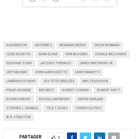
ALEX BEATON
ANTENNE 2
BERNARD MURAT
CHUCK BOWMAN
CLYDE KUSATSU
DANA ELCAR
DIRK BLOCKER
DONALD BELLISARIO
ELEPHANT FILMS
JACQUES THÉBAULT
JAMES WHITMORE JR.
JEFF MACKAY
JOHN LARROQUETTE
LARRY MANETTI
LAWRENCE DOHENY
LES TÊTES BRÛLÉES
NBC TELEVISION
PHILIP DEGUERE
RED WEST
ROBERT CONRAD
ROBERT GINTY
ROGER LUMONT
RUSSELL MAYBERRY
SIMON OAKLAND
STEPHEN J. CANNELL
TÉLÉ 7 JOURS
THIERRY LE PEUT
W. K. STRATTON
PARTAGER
1