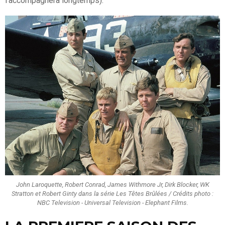
l'accompagnera longtemps).
John Laroquette, Robert Conrad, James Withmore Jr, Dirk Blocker, WK
Stratton et Robert Ginty dans la série Les Têtes Brûlées / Crédits photo :
NBC Television - Universal Television - Elephant Films.