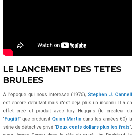
LE LANCEMENT DES TETES
BRULEES
A l'époque qui nous intéresse (1976),
Stephen J. Cannell
est encore débutant mais n'est déjà plus un inconnu. Il a en
effet créé et produit avec Roy Huggins (le créateur du
"
Fugitif
" que produisit
Quinn Martin
dans les années 60) la
série de détective privé "
Deux cents dollars plus les frais
",