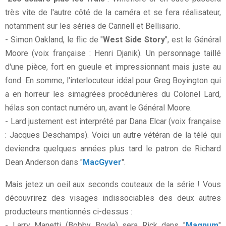
très vite de l'autre côté de la caméra et se fera réalisateur,
notamment sur les séries de Cannell et Bellisario.
- Simon Oakland, le flic de "
West Side Story
", est le Général
Moore (voix française : Henri Djanik). Un personnage taillé
d'une pièce, fort en gueule et impressionnant mais juste au
fond. En somme, l'interlocuteur idéal pour Greg Boyington qui
a en horreur les simagrées procédurières du Colonel Lard,
hélas son contact numéro un, avant le Général Moore.
- Lard justement est interprété par Dana Elcar (voix française
: Jacques Deschamps). Voici un autre vétéran de la télé qui
deviendra quelques années plus tard le patron de Richard
Dean Anderson dans "
MacGyver
".
Mais jetez un oeil aux seconds couteaux de la série ! Vous
découvrirez des visages indissociables des deux autres
producteurs mentionnés ci-dessus :
- Larry Manetti (Bobby Boyle) sera Rick dans "
Magnum
"