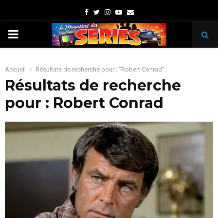
Facebook
Twitter
Instagram
Youtube
Email
PRIMARY
MENU
Accueil
Résultats de recherche pour : "Robert Conrad"
Résultats de recherche
pour :
Robert Conrad