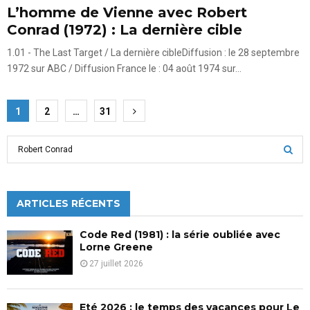
L’homme de Vienne avec Robert
Conrad (1972) : La dernière cible
1.01 - The Last Target / La dernière cibleDiffusion : le 28 septembre
1972 sur ABC / Diffusion France le : 04 août 1974 sur...
Pagination
1
2
…
31
des
S
publications
e
a
S
r
c
ARTICLES RÉCENTS
E
h
f
A
Code Red (1981) : la série oubliée avec
o
Lorne Greene
r
R
27 juillet 2026
:
C
Eté 2026 : le temps des vacances pour Le