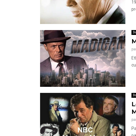
19
pr
Do
M
pa
Et
cu
Do
L
M
pa
Pa
pa