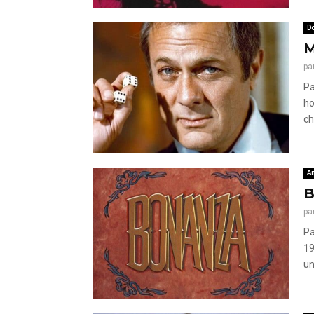
Do
M
pa
Pa
ho
ch
A
B
pa
Pa
19
un