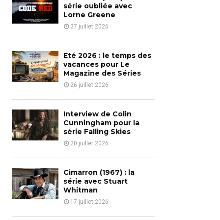
o
série oubliée avec
r
Lorne Greene
R
:
27 juillet 2026
C
H
Eté 2026 : le temps des
vacances pour Le
Magazine des Séries
26 juillet 2026
Interview de Colin
Cunningham pour la
série Falling Skies
20 juillet 2026
Cimarron (1967) : la
série avec Stuart
Whitman
17 juillet 2026