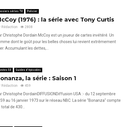
ssiers séries TV
Policier
cCoy (1976) : la série avec Tony Curtis
r
Rédaction
2808
r Christophe Dordain McCoy est un joueur de cartes invétéré. Un
mme dont le goût pour les belles choses lui revient extrêmement
er. Accumulant les dettes,...
nnées 50
Guides d'épisodes
onanza, la série : Saison 1
r
Rédaction
459
r Christophe DordainDIFFUSIONDiffusion USA :- du 12 septembre
59 au 16 janvier 1973 sur le réseau NBC. La série "Bonanza" compte
 total de 430...