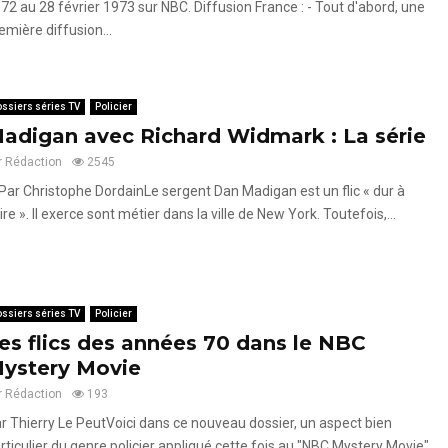
72 au 28 février 1973 sur NBC. Diffusion France : - Tout d'abord, une
emière diffusion...
ssiers séries TV
Policier
adigan avec Richard Widmark : La série
r
Rédaction
2545
Par Christophe DordainLe sergent Dan Madigan est un flic « dur à
ire ». Il exerce sont métier dans la ville de New York. Toutefois,...
ssiers séries TV
Policier
es flics des années 70 dans le NBC
ystery Movie
r
Rédaction
193
r Thierry Le PeutVoici dans ce nouveau dossier, un aspect bien
rticulier du genre policier appliqué cette fois au "NBC Mystery Movie".