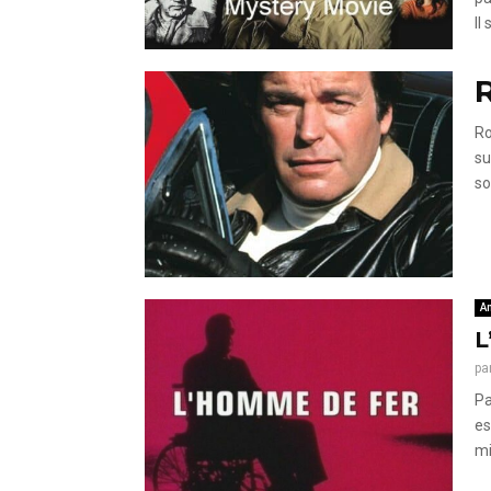
Il 
Ro
su
so
A
L
pa
Pa
es
mi