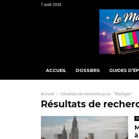
7 août 2026
Un
ACCUEIL
DOSSIERS
GUIDES D’É
Accueil
Résultats de recherche pour : "Madigan"
Résultats de recher
Cr
M
à