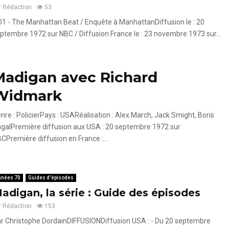
r
Rédaction
53
01 - The Manhattan Beat / Enquête à ManhattanDiffusion le : 20
ptembre 1972 sur NBC / Diffusion France le : 23 novembre 1973 sur...
Madigan avec Richard
Widmark
nre : PolicierPays : USARéalisation : Alex March, Jack Smight, Boris
galPremière diffusion aux USA : 20 septembre 1972 sur
CPremière diffusion en France :...
nnées 70
Guides d'épisodes
adigan, la série : Guide des épisodes
r
Rédaction
153
r Christophe DordainDIFFUSIONDiffusion USA : - Du 20 septembre