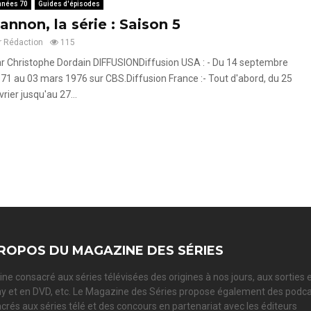
nnées 70
Guides d'épisodes
annon, la série : Saison 5
r
Rédaction
115
r Christophe Dordain DIFFUSIONDiffusion USA : - Du 14 septembre
71 au 03 mars 1976 sur CBS.Diffusion France :- Tout d'abord, du 25
vrier jusqu'au 27...
ROPOS DU MAGAZINE DES SÉRIES
ne consacré aux séries télévisées des origines à nos jours, aux sorties 
ay et en DVD, etc. Le Magazine des Séries propose également des podc
crés aux séries télé et des concours en partenariat avec les éditeurs