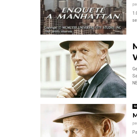
pa
1.
se
Ge
Sa
NB
A
M
pa
Pa