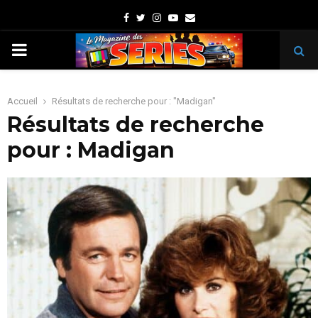
Facebook
Twitter
Instagram
Youtube
Email
PRIMARY
MENU
Accueil
Résultats de recherche pour : "Madigan"
Résultats de recherche
pour :
Madigan