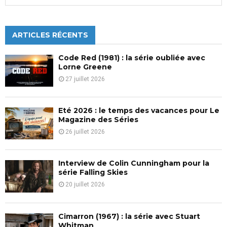
publications
e
a
S
r
c
ARTICLES RÉCENTS
E
h
f
A
Code Red (1981) : la série oubliée avec
o
Lorne Greene
r
R
27 juillet 2026
:
C
Eté 2026 : le temps des vacances pour Le
H
Magazine des Séries
26 juillet 2026
Interview de Colin Cunningham pour la
série Falling Skies
20 juillet 2026
Cimarron (1967) : la série avec Stuart
Whitman