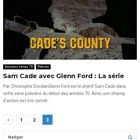
Dossiers séries TV
Policier
Sam Cade avec Glenn Ford : La série
Par Christophe DordainGlenn Ford est le shérif Sam Cade dans
cette série policière du début des années 70. Ainsi, son champ
d'action est-il le comté...
Pagination
1
2
3
des
S