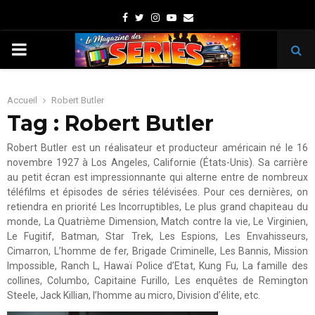
Facebook
Twitter
Instagram
Youtube
Email
PRIMARY
MENU
Accueil
Robert Butler
Tag : Robert Butler
Robert Butler est un réalisateur et producteur américain né le 16
novembre 1927 à Los Angeles, Californie (États-Unis). Sa carrière
au petit écran est impressionnante qui alterne entre de nombreux
téléfilms et épisodes de séries télévisées. Pour ces dernières, on
retiendra en priorité Les Incorruptibles, Le plus grand chapiteau du
monde, La Quatrième Dimension, Match contre la vie, Le Virginien,
Le Fugitif, Batman, Star Trek, Les Espions, Les Envahisseurs,
Cimarron, L’homme de fer, Brigade Criminelle, Les Bannis, Mission
Impossible, Ranch L, Hawaï Police d’Etat, Kung Fu, La famille des
collines, Columbo, Capitaine Furillo, Les enquêtes de Remington
Steele, Jack Killian, l’homme au micro, Division d’élite, etc.