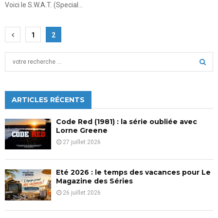
Voici le S.W.A.T. (Special...
Pagination
1
2
des
S
publications
e
a
S
r
c
ARTICLES RÉCENTS
E
h
f
A
Code Red (1981) : la série oubliée avec
o
Lorne Greene
r
R
27 juillet 2026
:
C
Eté 2026 : le temps des vacances pour Le
H
Magazine des Séries
26 juillet 2026