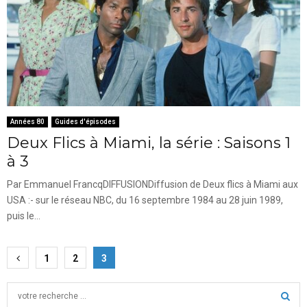
Années 80
Guides d'épisodes
Deux Flics à Miami, la série : Saisons 1
à 3
Par Emmanuel FrancqDIFFUSIONDiffusion de Deux flics à Miami aux
USA :- sur le réseau NBC, du 16 septembre 1984 au 28 juin 1989,
puis le...
Pagination
1
2
3
des
S
e