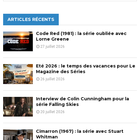
publications
a
S
r
c
ARTICLES RÉCENTS
E
h
f
A
Code Red (1981) : la série oubliée avec
o
Lorne Greene
r
R
27 juillet 2026
:
C
Eté 2026 : le temps des vacances pour Le
H
Magazine des Séries
26 juillet 2026
Interview de Colin Cunningham pour la
série Falling Skies
20 juillet 2026
Cimarron (1967) : la série avec Stuart
Whitman