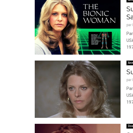
S
S
par
Par
USA
197
Ann
Su
par
Par
USA
197
Dos