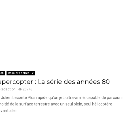
ion
Dossiers séries TV
upercopter : La série des années 80
Rédaction
23748
 Julien Leconte Plus rapide qu’un jet, ultra-armé, capable de parcourir
moitié de la surface terrestre avec un seul plein, seul hélicoptère
vant aller...