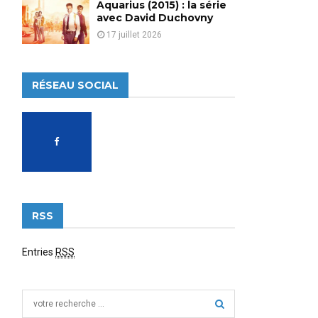
Aquarius (2015) : la série
avec David Duchovny
17 juillet 2026
RÉSEAU SOCIAL
RSS
Entries
RSS
S
e