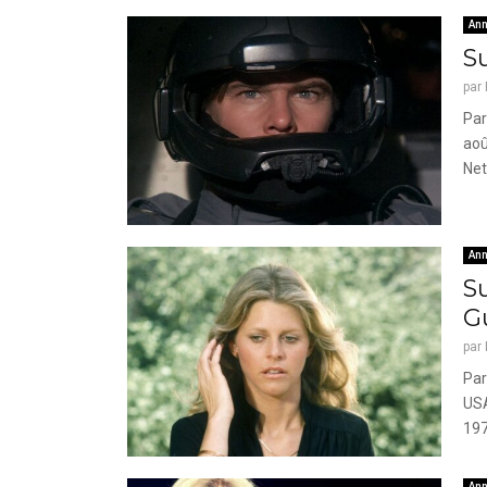
Ann
Su
par
Par
aoû
Net
Ann
S
G
par
Par
USA
197
Ann