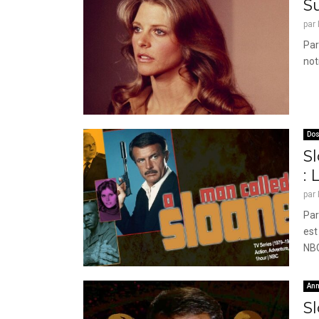
S
par
Par
not
Dos
S
: 
par
Par
est
NBC
Ann
Sl