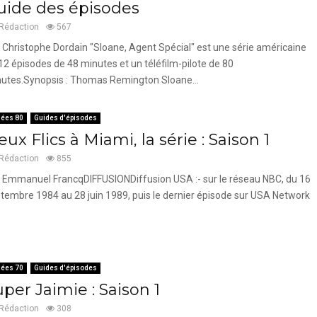
uide des épisodes
Rédaction
567
 Christophe Dordain "Sloane, Agent Spécial" est une série américaine
12 épisodes de 48 minutes et un téléfilm-pilote de 80
utes.Synopsis : Thomas Remington Sloane...
ées 80
Guides d'épisodes
ux Flics à Miami, la série : Saison 1
Rédaction
855
 Emmanuel FrancqDIFFUSIONDiffusion USA :- sur le réseau NBC, du 16
tembre 1984 au 28 juin 1989, puis le dernier épisode sur USA Network
ées 70
Guides d'épisodes
per Jaimie : Saison 1
Rédaction
308