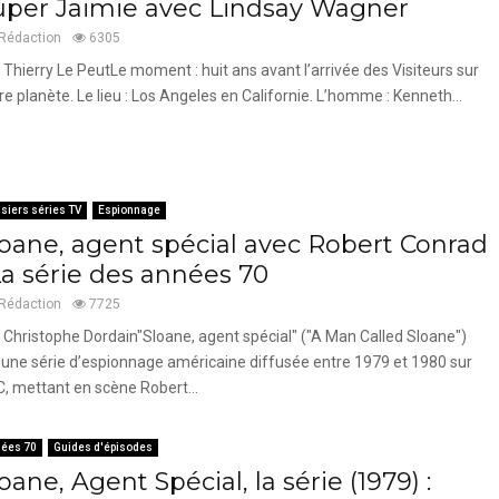
uper Jaimie avec Lindsay Wagner
Rédaction
6305
 Thierry Le PeutLe moment : huit ans avant l’arrivée des Visiteurs sur
re planète. Le lieu : Los Angeles en Californie. L’homme : Kenneth...
siers séries TV
Espionnage
loane, agent spécial avec Robert Conrad
La série des années 70
Rédaction
7725
 Christophe Dordain"Sloane, agent spécial" ("A Man Called Sloane")
 une série d’espionnage américaine diffusée entre 1979 et 1980 sur
, mettant en scène Robert...
ées 70
Guides d'épisodes
oane, Agent Spécial, la série (1979) :