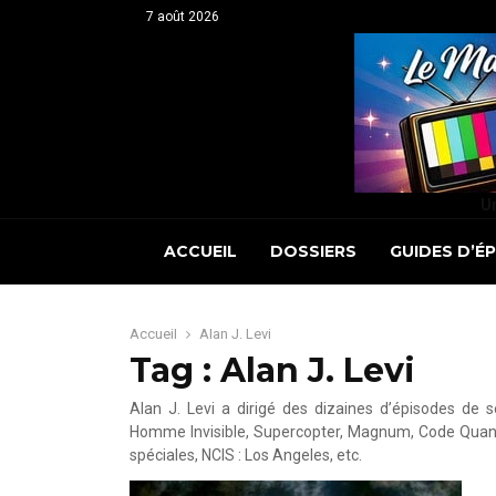
7 août 2026
Un
ACCUEIL
DOSSIERS
GUIDES D’É
Accueil
Alan J. Levi
Tag : Alan J. Levi
Alan J. Levi a dirigé des dizaines d’épisodes de s
Homme Invisible, Supercopter, Magnum, Code Quant
spéciales, NCIS : Los Angeles, etc.