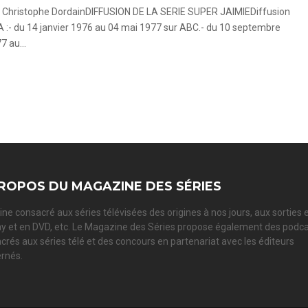
 Christophe DordainDIFFUSION DE LA SERIE SUPER JAIMIEDiffusion
 :- du 14 janvier 1976 au 04 mai 1977 sur ABC.- du 10 septembre
7 au...
ROPOS DU MAGAZINE DES SÉRIES
ne consacré aux séries télévisées des origines à nos jours, aux sorties 
ay et en DVD, etc. Le Magazine des Séries propose également des podc
crés aux séries télé et des concours en partenariat avec les éditeurs
rnés.