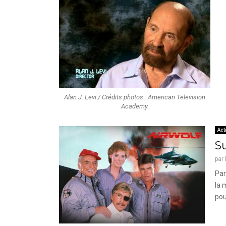
Alan J. Levi / Crédits photos : American Television
Academy.
Act
S
par
Par
la 
pou