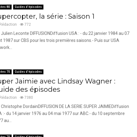
ées 80
Guides d'épisodes
percopter, la série : Saison 1
Rédaction
772
 Julien Leconte DIFFUSIONDiffusion USA : - du 22 janvier 1984 au 07
t 1987 sur CBS pour les trois premières saisons.- Puis sur USA
work...
ées 70
Guides d'épisodes
uper Jaimie avec Lindsay Wagner :
uide des épisodes
Rédaction
7380
 Christophe DordainDIFFUSION DE LA SERIE SUPER JAIMIEDiffusion
 :- du 14 janvier 1976 au 04 mai 1977 sur ABC.- du 10 septembre
7 au...
ées 70
Guides d'épisodes