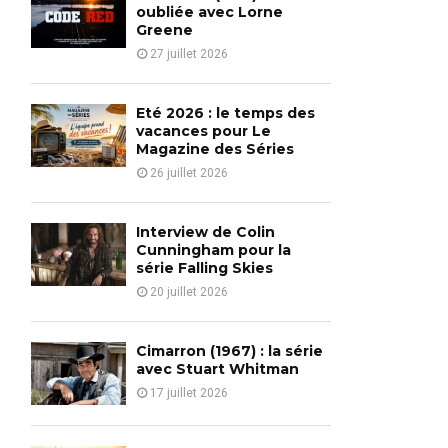
o
oubliée avec Lorne
r
Greene
R
:
27 juillet 2026
C
H
Eté 2026 : le temps des
vacances pour Le
Magazine des Séries
26 juillet 2026
Interview de Colin
Cunningham pour la
série Falling Skies
20 juillet 2026
Cimarron (1967) : la série
avec Stuart Whitman
17 juillet 2026