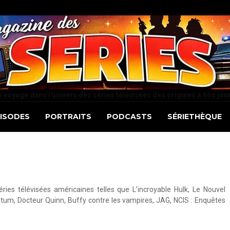
 voyage dans l'univers des séries télévisées des origines à nos jou
PISODES
PORTRAITS
PODCASTS
SÉRIETHÈQUE
éries télévisées américaines telles que L’incroyable Hulk, Le Nouvel
um, Docteur Quinn, Buffy contre les vampires, JAG, NCIS : Enquêtes