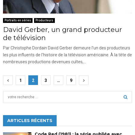
Portraits en séries
Producteurs
David Gerber, un grand producteur
de télévision
Par Christophe Dordain David Gerber demeure l'un des producteurs
les plus influents de l'histoire de la télévision américaine. À la tête de
nombreuses productions devenues cultes,...
Pagination
1
2
3
…
9
des
S
publications
e
a
S
r
c
ARTICLES RÉCENTS
E
h
f
A
Code Red (1981) : la série oubliée avec