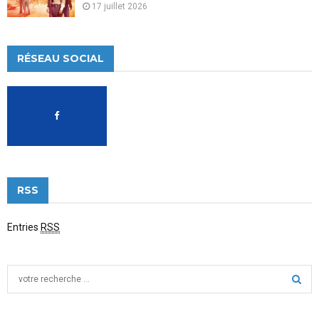
17 juillet 2026
RÉSEAU SOCIAL
RSS
Entries
RSS
S
e
a
S
r