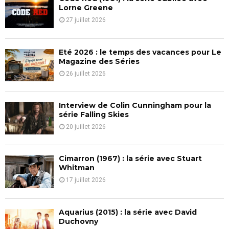
o
Lorne Greene
r
R
27 juillet 2026
:
C
Eté 2026 : le temps des vacances pour Le
H
Magazine des Séries
26 juillet 2026
Interview de Colin Cunningham pour la
série Falling Skies
20 juillet 2026
Cimarron (1967) : la série avec Stuart
Whitman
17 juillet 2026
Aquarius (2015) : la série avec David
Duchovny