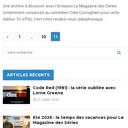
Une archive à découvrir avec l'émission Le Magazine des Séries
notamment consacrée au comédien Colin Cunnigham pour cette
édition. En effet, c'est votre rendez-vous radiophonique...
Pagination
1
…
10
11
des
S
publications
e
a
S
r
c
ARTICLES RÉCENTS
E
h
f
A
Code Red (1981) : la série oubliée avec
o
Lorne Greene
r
R
27 juillet 2026
:
C
Eté 2026 : le temps des vacances pour Le
H
Magazine des Séries