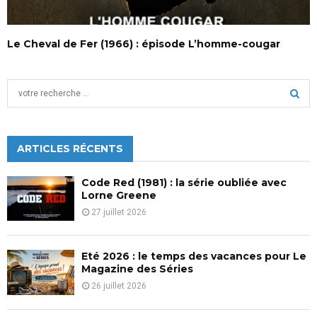
Le Cheval de Fer (1966) : épisode L’homme-cougar
S
e
a
S
r
c
ARTICLES RÉCENTS
E
h
f
A
Code Red (1981) : la série oubliée avec
o
Lorne Greene
r
R
27 juillet 2026
:
C
Eté 2026 : le temps des vacances pour Le
H
Magazine des Séries
26 juillet 2026