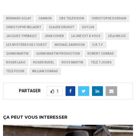
BERNARD GOLAY
CANNON
CBS TELEVISION
CHRISTOPHE DORDAIN
CHRISTOPHE WILLAERT
CLAUDE DRUHOT
GUY LUX
JACQUES THÉBAULT
JEAN COHEN
LA UNE EST À VOUS
LÉLA MILCIC
LES MYSTÈRES DE L'OUEST
MICHAEL GARRISON
O.R.T.F.
QUINN MARTIN
QUINN MARTIN PRODUCTION
ROBERT CONRAD
ROGER LAGO
ROGER RUDEL
ROSS MARTIN
TÉLÉ 7 JOURS
TÉLÉ POCHE
WILLIAM CONRAD
PARTAGER
1
ÇA PEUT VOUS INTERESSER