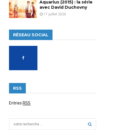
Aquarius (2015) : la série
avec David Duchovny
17 juillet 2026
RÉSEAU SOCIAL
RSS
Entries
RSS
S
e