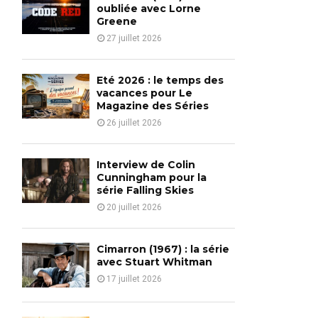
o
oubliée avec Lorne
r
Greene
R
:
27 juillet 2026
C
H
Eté 2026 : le temps des
vacances pour Le
Magazine des Séries
26 juillet 2026
Interview de Colin
Cunningham pour la
série Falling Skies
20 juillet 2026
Cimarron (1967) : la série
avec Stuart Whitman
17 juillet 2026