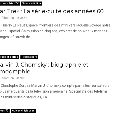
siers séries TV
Science-fiction
ar Trek : La série-culte des années 60
Rédaction
3563
 Thierry Le Peut"Espace, frontière de l'infini vers laquelle voyage notre
sseau spatial. Sa mission de cinq ans, explorer de nouveaux mondes
anges, découvrir de...
traits en séries
Réalisateurs
arvin J. Chomsky : biographie et
ilmographie
Rédaction
986
 Christophe DordainMarvin J. Chomsky compte parmi les réalisateurs
 plus marquants de la télévision américaine. Spécialiste des téléfilms
des mini-séries historiques, il a...
ées 70
Guides d'épisodes