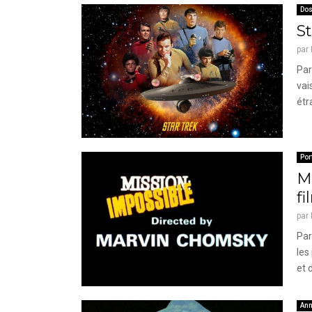
Dos
St
par
Par
vai
étr
Por
M
f
par
Par
les
et 
Ann