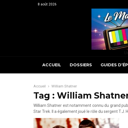
8 août 2026
Un
ACCUEIL
DOSSIERS
GUIDES D’É
Accueil
William Shatner
Tag : William Shatne
William Shatner est notamment connu du grand public
Star Trek. Il a également joué le rôle du sergent T.J