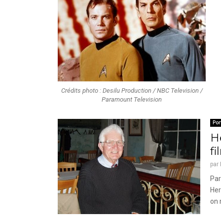
Crédits photo : Desilu Production / NBC Television /
Paramount Television
Por
H
f
par
Par
Her
on r