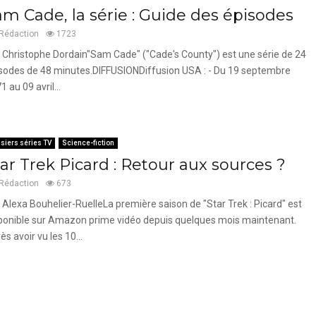
am Cade, la série : Guide des épisodes
Rédaction
1723
 Christophe Dordain"Sam Cade" ("Cade's County") est une série de 24
sodes de 48 minutes.DIFFUSIONDiffusion USA : - Du 19 septembre
1 au 09 avril...
siers séries TV
Science-fiction
ar Trek Picard : Retour aux sources ?
Rédaction
673
 Alexa Bouhelier-RuelleLa première saison de "Star Trek : Picard" est
ponible sur Amazon prime vidéo depuis quelques mois maintenant.
ès avoir vu les 10...