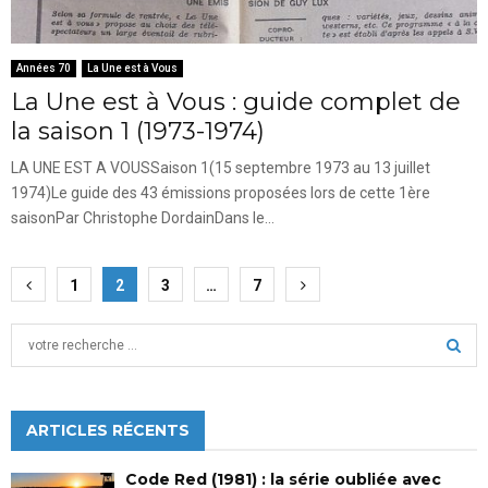
Années 70
La Une est à Vous
La Une est à Vous : guide complet de
la saison 1 (1973-1974)
LA UNE EST A VOUSSaison 1(15 septembre 1973 au 13 juillet
1974)Le guide des 43 émissions proposées lors de cette 1ère
saisonPar Christophe DordainDans le...
Pagination
1
2
3
…
7
des
S
publications
e
a
S
r
c
ARTICLES RÉCENTS
E
h
f
A
Code Red (1981) : la série oubliée avec