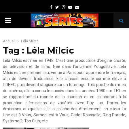
Facebook
Twitter
Instagram
Youtube
Email
PRIMARY
MENU
Accueil
Léla Milcic
Tag : Léla Milcic
Léla Milcic est née en 1948. C’est une productrice d’origine croate,
de télévision et de films. Née dans l’ancienne Yougoslavie, Léla
Milcic est, en premier lieu, venue à Paris pour apprendre le français,
afin de devenir traductrice. Elle s’inscrit ensuite comme élève à
l’IDHEC, puis devient stagiaire sur un tournage. Très proche du milieu
du cinéma, elle a connu le succès dans les années 1980 sur TF1 en
se rapprochant du monde de la chanson et en collaborant à la
production d’émissions de variétés avec Guy Lux. Parmi les
émissions auxquelles elle a collaborées étroitement, on citera La
Une est à Vous, Samedi est à Vous, Cadet Rousselle, Ring Parade,
Système 2, Top Club, etc.