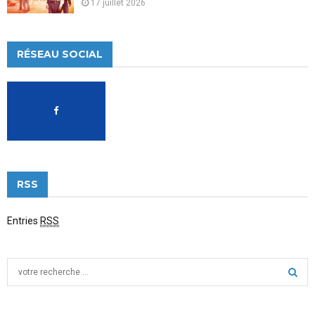
17 juillet 2026
RÉSEAU SOCIAL
RSS
Entries
RSS
S
e
a
S
r