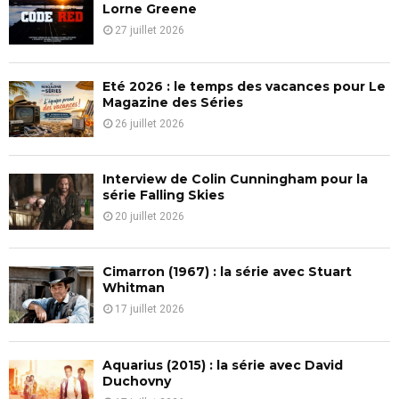
o
Lorne Greene
r
R
27 juillet 2026
:
C
Eté 2026 : le temps des vacances pour Le
H
Magazine des Séries
26 juillet 2026
Interview de Colin Cunningham pour la
série Falling Skies
20 juillet 2026
Cimarron (1967) : la série avec Stuart
Whitman
17 juillet 2026
Aquarius (2015) : la série avec David
Duchovny