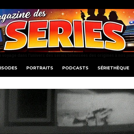
 voyage dans l'univers des séries télévisées des origines à nos jou
PISODES
PORTRAITS
PODCASTS
SÉRIETHÈQUE