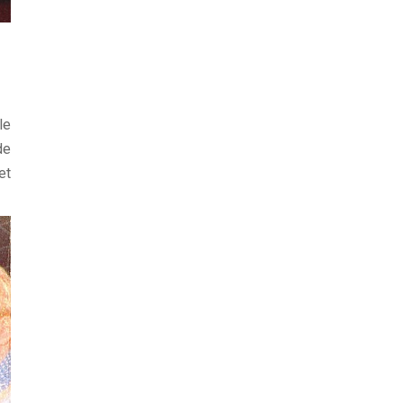
le
de
et