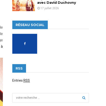
avec David Duchovny
17 juillet 2026
RÉSEAU SOCIAL
de
le
ge
 à
RSS
Entries
RSS
S
e
a