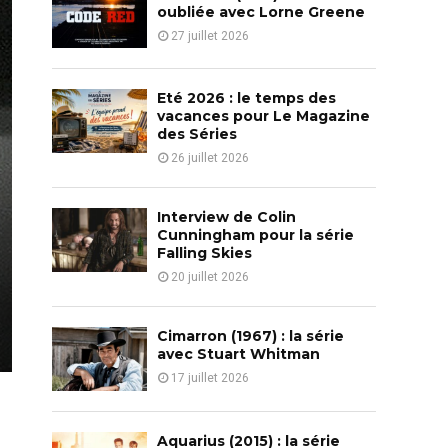
o
oubliée avec Lorne Greene
r
R
27 juillet 2026
:
C
Eté 2026 : le temps des
H
vacances pour Le Magazine
des Séries
26 juillet 2026
Interview de Colin
Cunningham pour la série
Falling Skies
20 juillet 2026
Cimarron (1967) : la série
avec Stuart Whitman
17 juillet 2026
Aquarius (2015) : la série