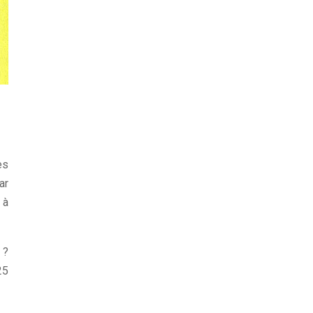
es
ar
 à
 ?
25