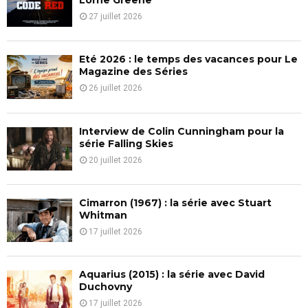
r
R
27 juillet 2026
:
C
Eté 2026 : le temps des vacances pour Le
H
Magazine des Séries
26 juillet 2026
Interview de Colin Cunningham pour la
série Falling Skies
20 juillet 2026
Cimarron (1967) : la série avec Stuart
Whitman
17 juillet 2026
Aquarius (2015) : la série avec David
Duchovny
17 juillet 2026