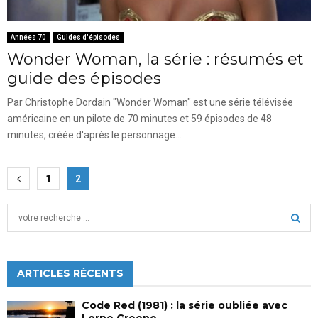
Années 70
Guides d'épisodes
Wonder Woman, la série : résumés et
guide des épisodes
Par Christophe Dordain "Wonder Woman" est une série télévisée
américaine en un pilote de 70 minutes et 59 épisodes de 48
minutes, créée d'après le personnage...
Pagination
1
2
des
S
publications
e
a
S
r
c
ARTICLES RÉCENTS
E
h
f
A
Code Red (1981) : la série oubliée avec
o
Lorne Greene