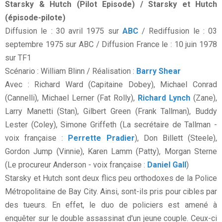
Starsky & Hutch (Pilot Episode) / Starsky et Hutch
(épisode-pilote)
Diffusion le : 30 avril 1975 sur
ABC
/ Rediffusion le : 03
septembre 1975 sur ABC / Diffusion France le : 10 juin 1978
sur TF1
Scénario : William Blinn / Réalisation :
Barry Shear
Avec : Richard Ward (Capitaine Dobey), Michael Conrad
(Cannelli), Michael Lerner (Fat Rolly),
Richard Lynch
(Zane),
Larry Manetti (Stan), Gilbert Green (Frank Tallman), Buddy
Lester (Coley), Simone Griffeth (La secrétaire de Tallman -
voix française :
Perrette Pradier
), Don Billett (Steele),
Gordon Jump (Vinnie), Karen Lamm (Patty), Morgan Sterne
(Le procureur Anderson - voix française :
Daniel Gall
)
Starsky et Hutch sont deux flics peu orthodoxes de la Police
Métropolitaine de Bay City. Ainsi, sont-ils pris pour cibles par
des tueurs. En effet, le duo de policiers est amené à
enquêter sur le double assassinat d'un jeune couple. Ceux-ci