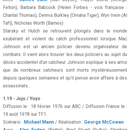
Felton), Barbara Babcock (Helen Forbes - voix française :
Chantal Thomas), Dennis Burkley (Omaha Tiger), Wyn Irwin (Al
Taft), Nicholas Worth (Barnes)
Starsky et Hutch se retrouvent plongés dans le monde
exubérant et violent du catch professionnel lorsque Mac
Johnson est un ancien policier devenu organisateur de
combats. Il vient alors trouver les deux policiers au sujet du
décès accidentel d'un catcheur. Johnson explique à ses amis
que de nombreux catcheurs sont morts mystérieusement
depuis quelques semaines et qu'il pense avoir affaire à des
assassinats...
1.19 - Jojo / Yoyo
Diffusion le : 18 février 1976 sur ABC / Diffusion France le :
19 août 1978 sur TF1
Scénario :
Michael Mann
/ Réalisation :
George McCowan
Avec :
Alan Fudge
(Bettin), Brad Stuart (Sulko), Stephen