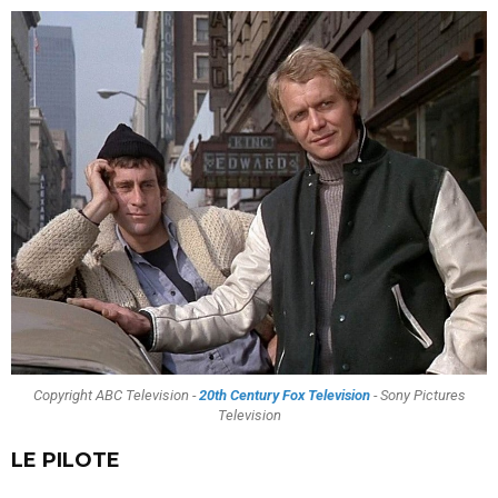
Copyright ABC Television -
20th Century Fox Television
- Sony Pictures
Television
LE PILOTE