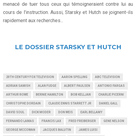
menacé de tuer tous ceux qui témoigneraient contre lui au
cours de l'instruction. Aussi, Starsky et Hutch se joignent-ils
rapidement aux recherches...
LE DOSSIER STARSKY ET HUTCH
20TH CENTURY FOX TELEVISION
AARON SPELLING
ABC TELEVISION
ADRIAN SAMISH
ALAN FUDGE
ALBERT PAULSEN
ANTONIO FARGAS
ARTHUR ROWE
BERNIE HAMILTON
BOB KELLJAN
CHARLIE PICERNI
CHRISTOPHE DORDAIN
CLAUDE ENNIS STARRETT JR
DANIEL GALL
DAVID SOUL
DICK MODER
DON WEIS
EARL BELLAMY
FERNANDO LAMAS
FRANCIS LAX
FRED FREIBERGER
GENE NELSON
GEORGE MCCOWAN
JACQUES BALUTIN
JAMES LUISI