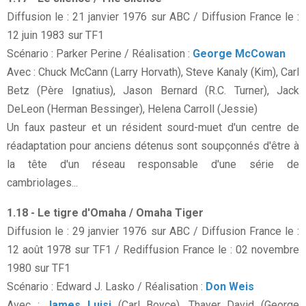
Diffusion le : 21 janvier 1976 sur ABC / Diffusion France le :
12 juin 1983 sur TF1
Scénario : Parker Perine / Réalisation :
George McCowan
Avec : Chuck McCann (Larry Horvath), Steve Kanaly (Kim), Carl
Betz (Père Ignatius), Jason Bernard (R.C. Turner), Jack
DeLeon (Herman Bessinger), Helena Carroll (Jessie)
Un faux pasteur et un résident sourd-muet d'un centre de
réadaptation pour anciens détenus sont soupçonnés d'être à
la tête d'un réseau responsable d'une série de
cambriolages...
1.18 - Le tigre d'Omaha / Omaha Tiger
Diffusion le : 29 janvier 1976 sur ABC / Diffusion France le :
12 août 1978 sur TF1 / Rediffusion France le : 02 novembre
1980 sur TF1
Scénario : Edward J. Lasko / Réalisation :
Don Weis
Avec :
James Luisi
(Carl Boyce), Thayer David (George