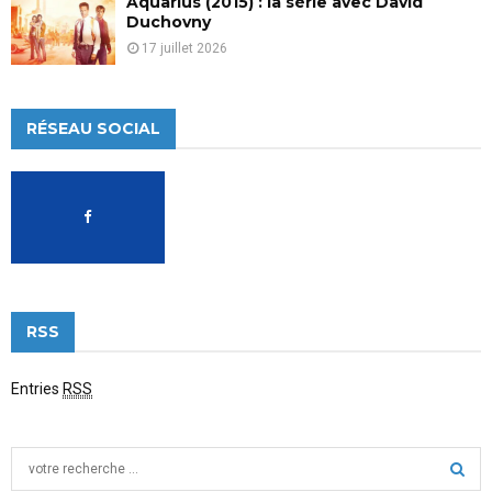
Aquarius (2015) : la série avec David
Duchovny
17 juillet 2026
RÉSEAU SOCIAL
RSS
Entries
RSS
S
e