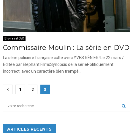
Blu-ray et DVD
Commissaire Moulin : La série en DVD
La série policière française culte avec YVES RÉNIER !Le 22 mars /
Editée par Elephant FilmsSynopsis de la sériePolitiquement
incorrect, avec un caractère bien trempé...
Pagination
1
2
3
des
S
publications
e
a
S
r
c
ARTICLES RÉCENTS
E