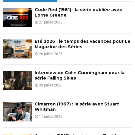
h
f
A
Code Red (1981) : la série oubliée avec
o
Lorne Greene
r
R
27 juillet 2026
:
C
Eté 2026 : le temps des vacances pour Le
H
Magazine des Séries
26 juillet 2026
Interview de Colin Cunningham pour la
série Falling Skies
20 juillet 2026
Cimarron (1967) : la série avec Stuart
Whitman
17 juillet 2026