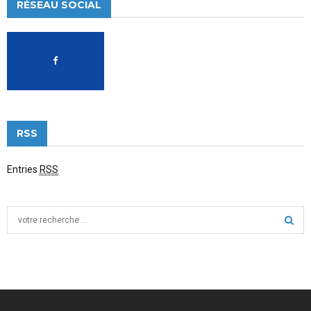
RÉSEAU SOCIAL
RSS
Entries
RSS
S
e
a
S
r
c
E
h
f
A