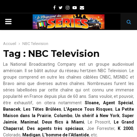
Facebook
Twitter
Instagram
Youtube
Email
PRIMARY
MENU
Accueil
NBC Television
Tag : NBC Television
La National Broadcasting Company est un groupe audiovisuel
américain. Il se bâtit autour du réseau hertzien NBC Television. Le
groupe comprend en outre les chaînes câblées CNBC, MSNBC et
Bravo ainsi que diverses autres chaînes. Nombreuses furent les
séries labellisées par cette chaîne qui ont connu une immense
popularité en France depuis plus de 60 ans. Sans vouloir, et pouvoir,
être exhaustif, on citera notamment
Sloane, Agent Spécial
,
Banacek
,
Les Têtes Brûlées
,
L’Agence Tous Risques
,
La Petite
Maison dans la Prairie
,
Columbo
,
Un shérif à New York
,
Super
Jaimie
,
Manimal
,
Deux flics à Miami
, Le Proscrit,
Le Grand
Chaparral
,
Des agents très spéciaux
, Joe Forrester,
K 2000
,
Colorado,
Madigan
,
L’homme de l’Atlantide
, etc.