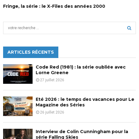
Fringe, la série : le X-Files des années 2000
S
e
a
S
r
c
ARTICLES RÉCENTS
E
h
f
A
Code Red (1981) : la série oubliée avec
o
Lorne Greene
r
R
27 juillet 2026
:
C
Eté 2026 : le temps des vacances pour Le
H
Magazine des Séries
26 juillet 2026
Interview de Colin Cunningham pour la
série Falling Skies