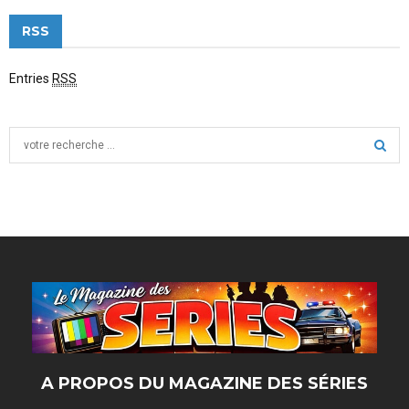
RSS
Entries
RSS
S
e
a
S
r
c
E
h
f
A
o
r
R
:
C
H
A PROPOS DU MAGAZINE DES SÉRIES