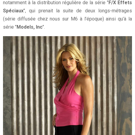
notamment à la distribution régulière de la série "
F/X Effets
Spéciaux
", qui prenait la suite de deux longs-métrages
(série diffusée chez nous sur M6 à l’époque) ainsi qu’à la
série "
Models, Inc
".