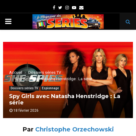
Facebook
Twitter
Instagram
Youtube
Email
PRIMARY
MENU
Accueil
Dossiers séries TV
Spy Girls avec Natasha Henstridge : La série
Dossiers séries TV
Espionnage
Spy Girls avec Natasha Henstridge : La
série
18 février 2026
Par
Christophe Orzechowski