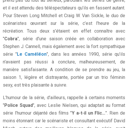
prend pas du tout au sérieux, parodiant les séries de genre,
et il est attendu des téléspectateurs qu’ils en fassent autant.
Pour Steven Long Mitchell et Craig W. Van Sickle, le duo de
scénaristes œuvrant sur la série, c’est l’heure de la
récréation. Tous deux s’étaient en effet connaître avec
"
Cobra
", série d’une saison créée en collaboration avec
Stephen J. Cannell, mais également avec la fort sympathique
série "
Le Caméléon
", dans les années 1990, série qu’ils
n’avaient pas réussi à conclure, malheureusement, de
manière satisfaisante. A condition de se prendre au jeu, la
saison 1, légère et distrayante, portée par un trio féminin
sexy, est très plaisante à suivre.
L’humour de la série, d’ailleurs, rappelle à certains moments
"
Police Squad
", avec Leslie Nielsen, qui adaptait au format
série l’humour déjanté des films "
Y a-t-il un Flic…
". Rien de
moins étonnant car le scénariste et consultant exécutif David