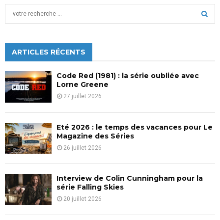
S
e
a
S
r
c
ARTICLES RÉCENTS
E
h
f
A
Code Red (1981) : la série oubliée avec
o
Lorne Greene
r
R
27 juillet 2026
:
C
Eté 2026 : le temps des vacances pour Le
H
Magazine des Séries
26 juillet 2026
Interview de Colin Cunningham pour la
série Falling Skies
20 juillet 2026