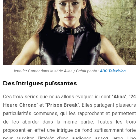
Jennifer Garner dans la série Alias / Crédit photo :
ABC Television
.
Des intrigues puissantes
Ces trois séries que nous allons évoquer ici sont "
Alias
", "
24
Heure Chrono
" et "
Prison Break
". Elles partagent plusieurs
particularités communes, qui les rapprochent et permettent
de les aborder dans la même partie. Toutes les trois
proposent en effet une intrigue de fond suffisamment forte
pour susciter l’intérêt d’une audience assez large. Une