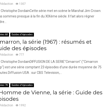
Rédaction
1307
 Christophe DordainCette série met en scène le Marshal Jim Crown.
s sommes presque à la fin du XIXème siècle. Il fait alors régner
dre...
ées 60
Guides d'épisodes
marron, la série (1967) : résumés et
uide des épisodes
Rédaction
777
 Christophe DordainDIFFUSION DE LA SERIE"Cimarron" ("Cimarron
ip") est une série comptant 23 épisodes d'une durée moyenne de 75
utes.Diffusion USA : sur CBS Television,...
ées 70
Guides d'épisodes
’Homme de Vienne, la série : Guide des
pisodes
Rédaction
1992