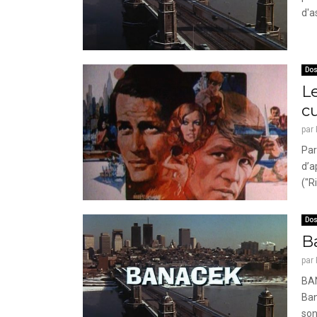
d'a
Dos
Le
c
par
Par
d’a
("R
Dos
Ba
par
BA
Ban
son