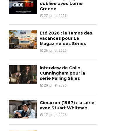
o
oubliée avec Lorne
r
Greene
R
:
27 juillet 2026
C
H
Eté 2026 : le temps des
vacances pour Le
Magazine des Séries
26 juillet 2026
Interview de Colin
Cunningham pour la
série Falling Skies
20 juillet 2026
Cimarron (1967) : la série
avec Stuart Whitman
17 juillet 2026