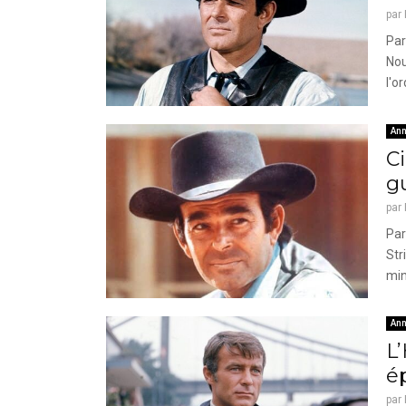
par
Par
Nou
l'or
Ann
Ci
g
par
Par
Str
min
Ann
L
é
par