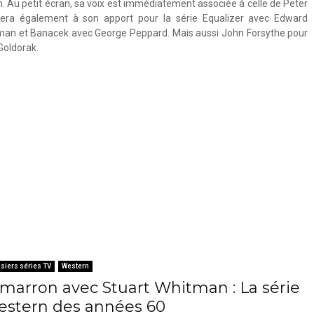
. Au petit écran, sa voix est immédiatement associée à celle de Peter
sera également à son apport pour la série Equalizer avec Edward
man et Banacek avec George Peppard. Mais aussi John Forsythe pour
Goldorak.
siers séries TV
Western
imarron avec Stuart Whitman : La série
estern des années 60