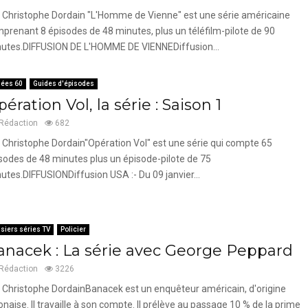
 Christophe Dordain "L'Homme de Vienne" est une série américaine
prenant 8 épisodes de 48 minutes, plus un téléfilm-pilote de 90
utes.DIFFUSION DE L'HOMME DE VIENNEDiffusion...
ées 60
Guides d'épisodes
ération Vol, la série : Saison 1
Rédaction
682
 Christophe Dordain"Opération Vol" est une série qui compte 65
sodes de 48 minutes plus un épisode-pilote de 75
utes.DIFFUSIONDiffusion USA :- Du 09 janvier...
siers séries TV
Policier
anacek : La série avec George Peppard
Rédaction
3226
 Christophe DordainBanacek est un enquêteur américain, d'origine
onaise. Il travaille à son compte. Il prélève au passage 10 % de la prime