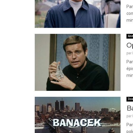
Par
com
min
Ann
Op
par
Par
épi
min
Dos
B
par
Par
pol