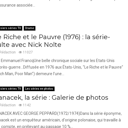
ssurance associée...
siers séries TV
Drame
 Riche et le Pauvre (1976) : la série-
ulte avec Nick Nolte
Rédaction
11027
 Emmanuel FrancqUne belle chronique sociale sur les Etats-Unis
près-guerre...Diffusée en 1976 aux États-Unis, "Le Riche et le Pauvre"
ich Man, Poor Man") demeure l’une...
siers séries TV
Les séries en photos
nacek, la série : Galerie de photos
Rédaction
1142
NACEK AVEC GEORGE PEPPARD(1972/1974)Dans la série éponyme,
acek est un enquêteur américain, d'origine polonaise, qui travaille à
 compte, en prélevant au passage 10 %...