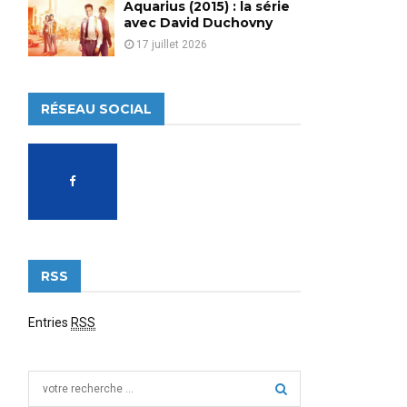
Aquarius (2015) : la série
avec David Duchovny
17 juillet 2026
RÉSEAU SOCIAL
RSS
Entries
RSS
S
e