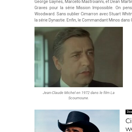
George Gaynes, Marcello Mastroianni, et Dean Martin
Graves pour la série Mission Impossible. On pen
Woodward. Sans oublier Cimarron avec Stuart Whit
la série Dynastie. Enfin, le Commandant Minos dans 
Jean-Claude Michel en 1972 dans le film La
Scoumoune.
Dos
C
w