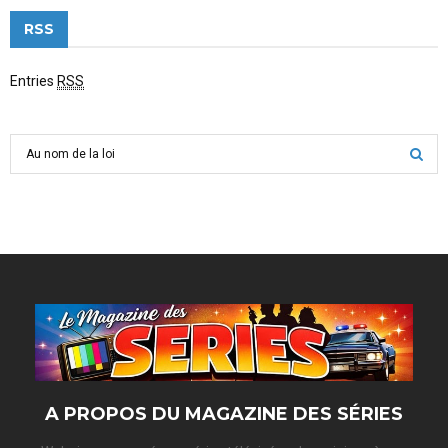
RSS
Entries
RSS
S
e
a
S
r
c
E
h
f
A
o
r
R
:
C
H
A PROPOS DU MAGAZINE DES SÉRIES