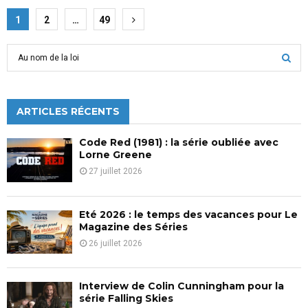
Pagination
1
2
…
49
des
S
publications
e
a
S
r
c
ARTICLES RÉCENTS
E
h
f
A
Code Red (1981) : la série oubliée avec
o
Lorne Greene
r
R
27 juillet 2026
:
C
Eté 2026 : le temps des vacances pour Le
H
Magazine des Séries
26 juillet 2026
Interview de Colin Cunningham pour la
série Falling Skies