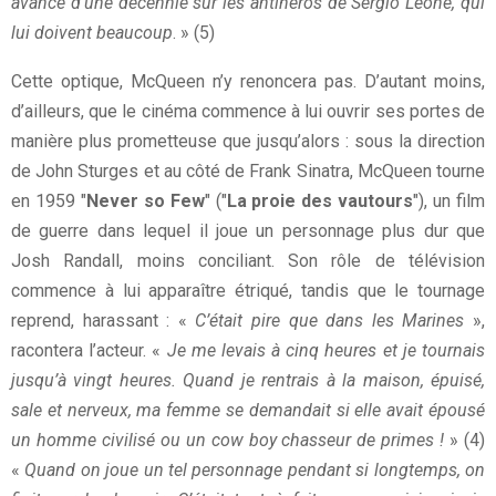
avance d’une décennie sur les antihéros de Sergio Leone, qui
lui doivent beaucoup
. » (5)
Cette optique, McQueen n’y renoncera pas. D’autant moins,
d’ailleurs, que le cinéma commence à lui ouvrir ses portes de
manière plus prometteuse que jusqu’alors : sous la direction
de John Sturges et au côté de Frank Sinatra, McQueen tourne
en 1959 "
Never so Few
" ("
La proie des vautours
"), un film
de guerre dans lequel il joue un personnage plus dur que
Josh Randall, moins conciliant. Son rôle de télévision
commence à lui apparaître étriqué, tandis que le tournage
reprend, harassant : «
C’était pire que dans les Marines
»,
racontera l’acteur. «
Je me levais à cinq heures et je tournais
jusqu’à vingt heures. Quand je rentrais à la maison, épuisé,
sale et nerveux, ma femme se demandait si elle avait épousé
un homme civilisé ou un cow boy chasseur de primes !
» (4)
«
Quand on joue un tel personnage pendant si longtemps, on