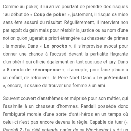
Comme au poker, il lui arrive pourtant de prendre des risques
: au début de «
Coup de poker
», justement, il risque sa mise
sans être assuré du résultat. Régulièrement, il intervient non
par appât du gain mais pour rétablir la justice ou au nom d’une
notion qu’on jugerait a priori étrangère au chasseur de primes
: la morale. Dans «
Le procès
», il s’improvise avocat pour
donner une chance à l’accusé devant la partialité flagrante
d’un shérif qui officie également en tant que juge et jury. Dans
«
8 cents de récompense
», il accepte, pour faire plaisir à
un enfant, de retrouver... le Père Noël. Dans «
Le prétendant
», encore, il essaie de trouver une femme à un ami.
Souvent couvert d’anathèmes et méprisé pour son métier, qui
l’assimile à un chasseur d’hommes, Randall possède donc
l’ambiguïté morale d’une sorte d’anti-héros en un temps où
celui-ci n’est pas encore devenu la règle. Capable de tuer («
Randall ? J’ai déjà entendu parler de sa Winchester !
» dit un