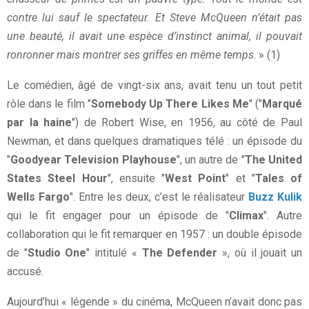
contre lui sauf le spectateur. Et Steve McQueen n’était pas
une beauté, il avait une espèce d’instinct animal, il pouvait
ronronner mais montrer ses griffes en même temps
. » (1)
Le comédien, âgé de vingt-six ans, avait tenu un tout petit
rôle dans le film "
Somebody Up There Likes Me
" ("
Marqué
par la haine
") de Robert Wise, en 1956, au côté de Paul
Newman, et dans quelques dramatiques télé : un épisode du
"
Goodyear Television Playhouse
", un autre de "
The United
States Steel Hour
", ensuite "
West Point
" et "
Tales of
Wells Fargo
". Entre les deux, c’est le réalisateur
Buzz Kulik
qui le fit engager pour un épisode de "
Climax
". Autre
collaboration qui le fit remarquer en 1957 : un double épisode
de "
Studio One
" intitulé «
The Defender
», où il jouait un
accusé.
Aujourd’hui « légende » du cinéma, McQueen n’avait donc pas