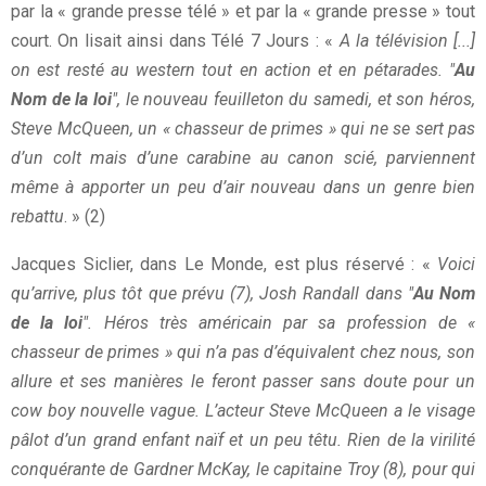
par la « grande presse télé » et par la « grande presse » tout
court. On lisait ainsi dans Télé 7 Jours : «
A la télévision [...]
on est resté au western tout en action et en pétarades. "
Au
Nom de la loi
", le nouveau feuilleton du samedi, et son héros,
Steve McQueen, un « chasseur de primes » qui ne se sert pas
d’un colt mais d’une carabine au canon scié, parviennent
même à apporter un peu d’air nouveau dans un genre bien
rebattu
. » (2)
Jacques Siclier, dans Le Monde, est plus réservé : «
Voici
qu’arrive, plus tôt que prévu (7), Josh Randall dans "
Au Nom
de la loi
". Héros très américain par sa profession de «
chasseur de primes » qui n’a pas d’équivalent chez nous, son
allure et ses manières le feront passer sans doute pour un
cow boy nouvelle vague. L’acteur Steve McQueen a le visage
pâlot d’un grand enfant naïf et un peu têtu. Rien de la virilité
conquérante de Gardner McKay, le capitaine Troy (8), pour qui