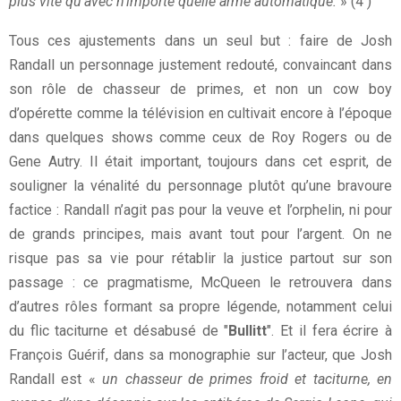
plus vite qu’avec n’importe quelle arme automatique.
» (4 )
Tous ces ajustements dans un seul but : faire de Josh
Randall un personnage justement redouté, convaincant dans
son rôle de chasseur de primes, et non un cow boy
d’opérette comme la télévision en cultivait encore à l’époque
dans quelques shows comme ceux de Roy Rogers ou de
Gene Autry. Il était important, toujours dans cet esprit, de
souligner la vénalité du personnage plutôt qu’une bravoure
factice : Randall n’agit pas pour la veuve et l’orphelin, ni pour
de grands principes, mais avant tout pour l’argent. On ne
risque pas sa vie pour rétablir la justice partout sur son
passage : ce pragmatisme, McQueen le retrouvera dans
d’autres rôles formant sa propre légende, notamment celui
du flic taciturne et désabusé de "
Bullitt
". Et il fera écrire à
François Guérif, dans sa monographie sur l’acteur, que Josh
Randall est «
un chasseur de primes froid et taciturne, en