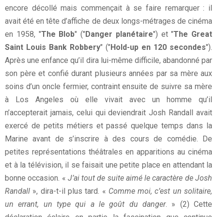
encore décollé mais commençait à se faire remarquer : il
avait été en tête d’affiche de deux longs-métrages de cinéma
en 1958, "
The Blob
" ("
Danger planétaire
") et "
The Great
Saint Louis Bank Robbery
" ("
Hold-up en 120 secondes
").
Après une enfance qu’il dira lui-même difficile, abandonné par
son père et confié durant plusieurs années par sa mère aux
soins d’un oncle fermier, contraint ensuite de suivre sa mère
à Los Angeles où elle vivait avec un homme qu’il
n’accepterait jamais, celui qui deviendrait Josh Randall avait
exercé de petits métiers et passé quelque temps dans la
Marine avant de s’inscrire à des cours de comédie. De
petites représentations théâtrales en apparitions au cinéma
et à la télévision, il se faisait une petite place en attendant la
bonne occasion. «
J’ai tout de suite aimé le caractère de Josh
Randall
», dira-t-il plus tard. «
Comme moi, c’est un solitaire,
un errant, un type qui a le goût du danger
. » (2) Cette