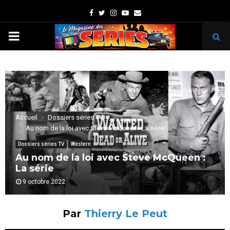
Facebook
Twitter
Instagram
Youtube
Email
PRIMARY
MENU
Accueil
Dossiers séries TV
Au nom de la loi avec Steve McQueen : La série
Dossiers séries TV
Western
Au nom de la loi avec Steve McQueen :
La série
9 octobre 2022
Par
Thierry Le Peut