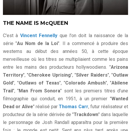
THE NAME IS McQUEEN
C'est à
Vincent Fennelly
que l'on doit la naissance de la
série "
Au Nom de la Loi
". Il a commencé à produire des
westerns au début des années 50, à cette époque
merveilleuse où les titres se multipliaient comme les pains
entre les mains des producteurs hollywoodiens. "
Arizona
Territory
", "
Cherokee Uprising
", "
Silver Raiders
", "
Outlaw
Gold
", "
Outlaws of Texas
", "
Colorado Ambush
", "
Abilene
Trail
", "
Man From Sonora
" sont les premiers titres d’une
filmographie qui conduit, en 1951, à un premier "
Wanted
Dead or Alive
" réalisé par
Thomas Carr
, futur réalisateur et
producteur de la série dérivée de "
Trackdown
" dans laquelle
le personnage de Josh Randall apparaîtra pour la première
fois : le monde est petit. Sept ans plus tard, après une