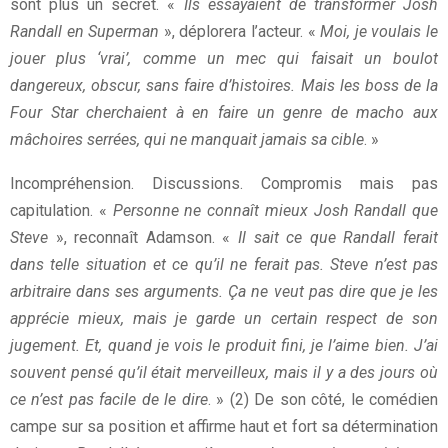
sont plus un secret. «
Ils essayaient de transformer Josh
Randall en Superman
», déplorera l’acteur. «
Moi, je voulais le
jouer plus ‘vrai’, comme un mec qui faisait un boulot
dangereux, obscur, sans faire d’histoires. Mais les boss de la
Four Star cherchaient à en faire un genre de macho aux
mâchoires serrées, qui ne manquait jamais sa cible
. »
Incompréhension. Discussions. Compromis mais pas
capitulation. «
Personne ne connaît mieux Josh Randall que
Steve
», reconnaît Adamson. «
Il sait ce que Randall ferait
dans telle situation et ce qu’il ne ferait pas. Steve n’est pas
arbitraire dans ses arguments. Ça ne veut pas dire que je les
apprécie mieux, mais je garde un certain respect de son
jugement. Et, quand je vois le produit fini, je l’aime bien. J’ai
souvent pensé qu’il était merveilleux, mais il y a des jours où
ce n’est pas facile de le dire
. » (2) De son côté, le comédien
campe sur sa position et affirme haut et fort sa détermination