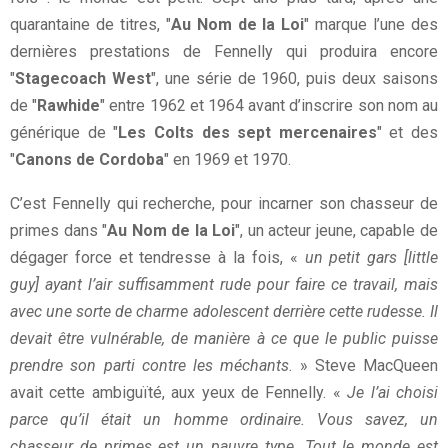
quarantaine de titres, "
Au Nom de la Loi
" marque l’une des
dernières prestations de Fennelly qui produira encore
"
Stagecoach West
", une série de 1960, puis deux saisons
de "
Rawhide
" entre 1962 et 1964 avant d’inscrire son nom au
générique de "
Les Colts des sept mercenaires
" et des
"
Canons de Cordoba
" en 1969 et 1970.
C’est Fennelly qui recherche, pour incarner son chasseur de
primes dans "
Au Nom de la Loi
", un acteur jeune, capable de
dégager force et tendresse à la fois, «
un petit gars [little
guy] ayant l’air suffisamment rude pour faire ce travail, mais
avec une sorte de charme adolescent derrière cette rudesse. Il
devait être vulnérable, de manière à ce que le public puisse
prendre son parti contre les méchants
. » Steve MacQueen
avait cette ambiguïté, aux yeux de Fennelly. «
Je l’ai choisi
parce qu’il était un homme ordinaire. Vous savez, un
chasseur de primes est un pauvre type. Tout le monde est