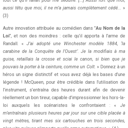
tout ce qu’il fallait pour me séduire. [...] Aussi fort que moi,
aussi têtu que moi, il ne m’a jamais complètement cédé...
»
(3)
Autre innovation attribuée au comédien dans "
Au Nom de la
Loi
", et non des moindres : celle qu’il apporta à l’arme de
Randall. «
J’ai adopté une Winchester modèle 1884, ‘la
carabine de la Conquête de l’Ouest’. Je la modifiais à ma
guise, retaillais la crosse et sciai le canon, si bien que je
pouvais la porter à la ceinture, comme un Colt.
» Donnez à un
héros un signe distinctif et vous avez déjà les bases d’une
légende ! McQueen, pour être crédible dans l’utilisation de
l’instrument, s’entraîna des heures durant afin de devenir
réellement un bon tireur, capable d’impressionner les hors-la-
loi auxquels les scénaristes le confrontaient : «
Je
m’entraînais plusieurs heures par jour sur une cible placée à
vingt mètres, tirant mes six cartouches en trois secondes,