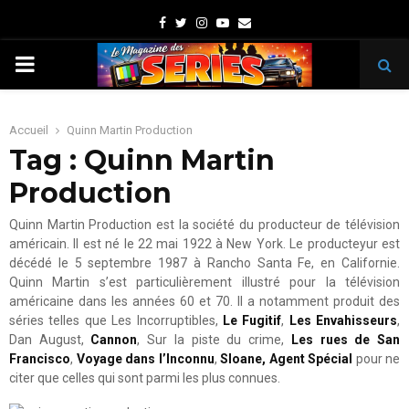
Facebook
Twitter
Instagram
Youtube
Email
PRIMARY
MENU
Accueil
Quinn Martin Production
Tag : Quinn Martin
Production
Quinn Martin Production est la société du producteur de télévision
américain. Il est né le 22 mai 1922 à New York. Le producteyur est
décédé le 5 septembre 1987 à Rancho Santa Fe, en Californie.
Quinn Martin s’est particulièrement illustré pour la télévision
américaine dans les années 60 et 70. Il a notamment produit des
séries telles que Les Incorruptibles,
Le Fugitif
,
Les Envahisseurs
,
Dan August,
Cannon
, Sur la piste du crime,
Les rues de San
Francisco
,
Voyage dans l’Inconnu
,
Sloane, Agent Spécial
pour ne
citer que celles qui sont parmi les plus connues.