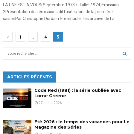
LA UNE EST A VOUS(Septembre 1973 / Juillet 1974)Emission
2Présentation des émissions diffusées lors de la première
saisonPar Christophe Dordain Préambule : les archive de La...
Pagination
1
…
4
5
des
S
publications
e
a
S
r
c
ARTICLES RÉCENTS
E
h
f
A
Code Red (1981) : la série oubliée avec
o
Lorne Greene
r
R
27 juillet 2026
:
C
Eté 2026 : le temps des vacances pour Le
H
Magazine des Séries