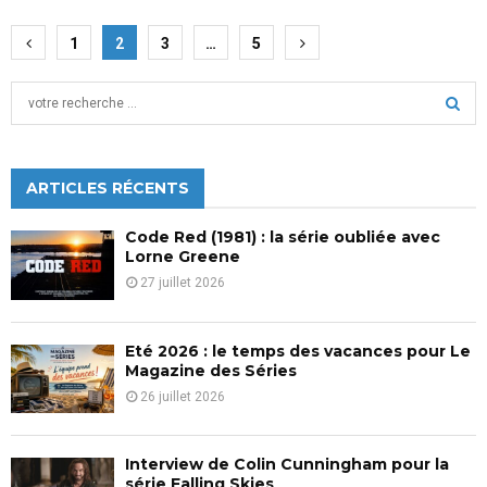
Pagination
1
2
3
…
5
des
S
publications
e
a
S
r
c
ARTICLES RÉCENTS
E
h
f
A
Code Red (1981) : la série oubliée avec
o
Lorne Greene
r
R
27 juillet 2026
:
C
Eté 2026 : le temps des vacances pour Le
H
Magazine des Séries
26 juillet 2026
Interview de Colin Cunningham pour la
série Falling Skies