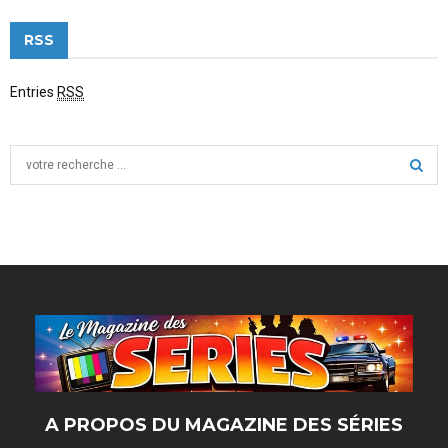
RSS
Entries
RSS
S
e
a
S
r
c
E
h
f
A
o
r
R
:
C
H
A PROPOS DU MAGAZINE DES SÉRIES