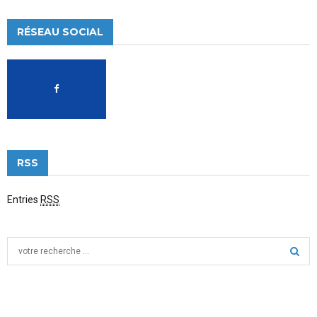
RÉSEAU SOCIAL
RSS
Entries
RSS
S
e
a
S
r
c
E