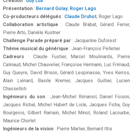
Création
:
Guy Lux
Présentation
:
Bernard Golay
,
Roger Lago
Co-producteurs délégués
:
Claude Druhot
, Roger Lago
Collaboration artistique
: Claude Brabat, Gérard Ferrer,
Pierre Arto, Danièle Kustner
Challenge Parade préparé par
: Jacqueline Duforest
Thème musical du générique
: Jean-François Pelletier
Cadreurs
: Claude Fustier, Marcel Moulinards, Pierre
Calinaud, Michel Chauvelier, Françoise Hermann, Luc Frimaud,
Guy Queyre, David Brison, Gérard Lespinasse, Yves Kerros,
Alain Liénard, Basile Kremer, Jacques Guillier, Lucien
Chasselloti
Ingénieurs du son
: Jean-Michel Rimaniol, Daniel Foison,
Jacques Richal, Michel Hubert de Lisle, Jacques Ficha, Guy
Bourgeois, Gilbert Ramain, Michel Minot, Roland Lacourbe,
Maurice Chorlet
Ingénieurs de la vision
: Pierre Marlier, Bernard Iltis