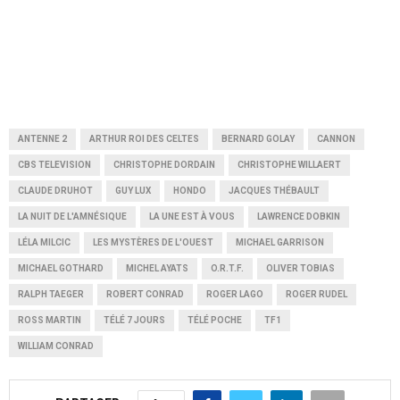
ANTENNE 2
ARTHUR ROI DES CELTES
BERNARD GOLAY
CANNON
CBS TELEVISION
CHRISTOPHE DORDAIN
CHRISTOPHE WILLAERT
CLAUDE DRUHOT
GUY LUX
HONDO
JACQUES THÉBAULT
LA NUIT DE L'AMNÉSIQUE
LA UNE EST À VOUS
LAWRENCE DOBKIN
LÉLA MILCIC
LES MYSTÈRES DE L'OUEST
MICHAEL GARRISON
MICHAEL GOTHARD
MICHEL AYATS
O.R.T.F.
OLIVER TOBIAS
RALPH TAEGER
ROBERT CONRAD
ROGER LAGO
ROGER RUDEL
ROSS MARTIN
TÉLÉ 7 JOURS
TÉLÉ POCHE
TF1
WILLIAM CONRAD