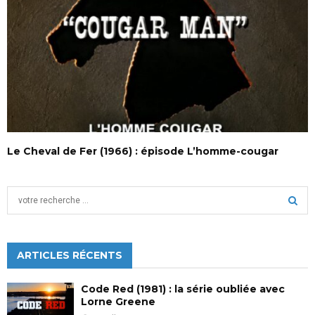
Le Cheval de Fer (1966) : épisode L’homme-cougar
S
e
a
S
r
c
ARTICLES RÉCENTS
E
h
f
A
Code Red (1981) : la série oubliée avec
o
Lorne Greene
r
R