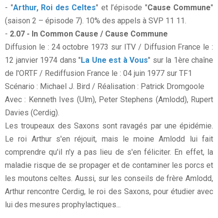
- "
Arthur, Roi des Celtes
" et l’épisode "
Cause Commune
"
(saison 2 – épisode 7). 10% des appels à SVP 11 11.
-
2.07 - In Common Cause / Cause Commune
Diffusion le : 24 octobre 1973 sur ITV / Diffusion France le :
12 janvier 1974 dans "
La Une est à Vous
" sur la 1ère chaîne
de l'ORTF / Rediffusion France le : 04 juin 1977 sur TF1
Scénario : Michael J. Bird / Réalisation : Patrick Dromgoole
Avec : Kenneth Ives (Ulm), Peter Stephens (Amlodd), Rupert
Davies (Cerdig).
Les troupeaux des Saxons sont ravagés par une épidémie.
Le roi Arthur s'en réjouit, mais le moine Amlodd lui fait
comprendre qu'il n'y a pas lieu de s'en féliciter. En effet, la
maladie risque de se propager et de contaminer les porcs et
les moutons celtes. Aussi, sur les conseils de frère Amlodd,
Arthur rencontre Cerdig, le roi des Saxons, pour étudier avec
lui des mesures prophylactiques...