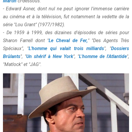
Martin
ci-dessous.
- Edward Asner, dont nul ne peut ignorer l'immense carrière
au cinéma et à la télévision, fut notamment la vedette de la
série "Lou Grant" (1977/1982).
- De 1959 à 1999, des dizaines d'épisodes de séries pour
Sharon Farrell dont "
Le Cheval de Fer,
" "Des Agents Très
Spéciaux", "
L'homme qui valait trois milliards
", "
Dossiers
Brûlants
", "
Un shérif à New York
", "
L'homme de l'Atlantide
",
"Matlock" et "JAG".