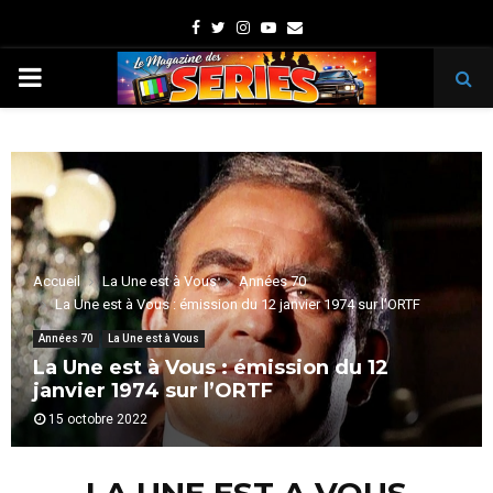
Facebook
Twitter
Instagram
Youtube
Email
PRIMARY
MENU
Accueil
La Une est à Vous
Années 70
La Une est à Vous : émission du 12 janvier 1974 sur l’ORTF
Années 70
La Une est à Vous
La Une est à Vous : émission du 12
janvier 1974 sur l’ORTF
15 octobre 2022
LA UNE EST A VOUS