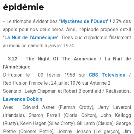
épidémie
- Le triomphe évident des "
Mystères de l’Ouest
" ! 25% des
appels pour nos deux héros. Ainsi, l’épisode proposé est-il
"
La Nuit de l’Amnésique
". Tiens que d'épidémie finalement
au menu ce samedi 5 janvier 1974...
-
3.22 - The Night Of The Amnesiac / La Nuit de
l'Amnésique
Diffusion le : 09 février 1968 sur
CBS Television
/
Rediffusion France le : 24 juillet 1976 sur Antenne 2
Scénario : Leigh Chapman et Robert Bloomfield / Réalisation :
Lawrence Dobkin
Avec : Edward Asner (Furman Crotty), Jerry Laveroni
(Irlandais), Sharon Farrell (Cloris Colton), John Kellogg
(Rusty), Kevin Hagen (Silas Crotty), Gil Lamb (Claude), George
Petrie (Colonel Petrie), Johnny Jensen (Le garçon), Jim