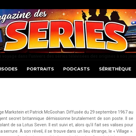
 voyage dans l'univers des séries télévisées des origines à nos jou
PISODES
PORTRAITS
PODCASTS
SÉRIETHÈQUE
orge Markstein et Patrick McGoohan. Diffusée du 29 septembre 1967 au
agent secret britannique démissionne brutalement de son poste. Il se
nt de sa Lotus Seven. Il est suivi et, alors qu’il fait ses valises pour
a serrure. À son réveil, il se trouve dans un lieu étrange, le « Village ».