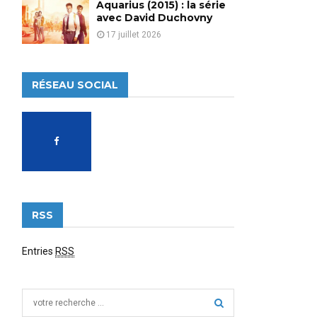
Aquarius (2015) : la série
avec David Duchovny
17 juillet 2026
RÉSEAU SOCIAL
RSS
Entries
RSS
S
e