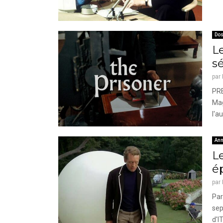
Dos
L
sé
par
PRE
Mag
l'a
Ann
Le
é
par
Par
sep
d'I