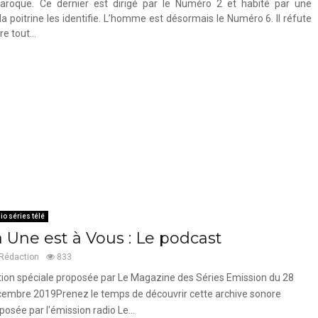
baroque. Ce dernier est dirigé par le Numéro 2 et habité par une
poitrine les identifie. L’homme est désormais le Numéro 6. Il réfute
tre tout…
io séries télé
a Une est à Vous : Le podcast
Rédaction
833
tion spéciale proposée par Le Magazine des Séries Emission du 28
embre 2019Prenez le temps de découvrir cette archive sonore
posée par l'émission radio Le...