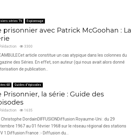
siers séries TV
Espionnage
e prisonnier avec Patrick McGoohan : La
rie
Rédaction
3300
AMBULECet article constitue un cas atypique dans les colonnes du
azine des Séries. En effet, son auteur (qui nous avait alors donné
utorisation de publication...
ées 60
Guides d'épisodes
 Prisonnier, la série : Guide des
pisodes
Rédaction
1635
 Christophe DordainDIFFUSIONDiffusion Royaume-Uni : du 29
tembre 1967 au 01 février 1968 sur le réseau régional des stations
TV 1.Diffusion France :- Diffusion du...