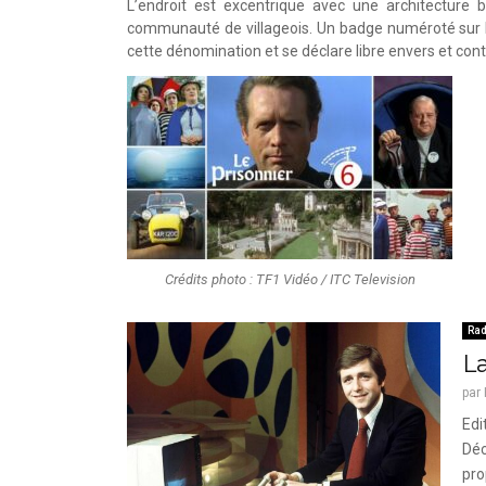
L’endroit est excentrique avec une architecture 
communauté de villageois. Un badge numéroté sur la 
cette dénomination et se déclare libre envers et con
Crédits photo : TF1 Vidéo / ITC Television
Rad
L
par
Edi
Déc
pro