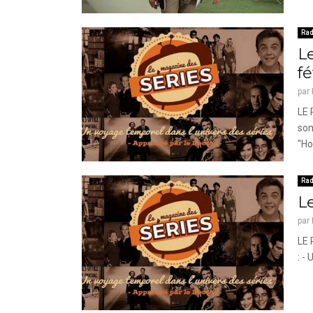
Rad
Le
fé
par
LE
som
"Ho
Rad
L
par
LE 
: -