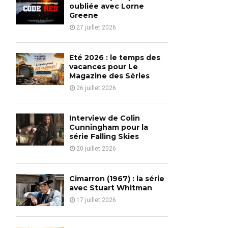
o
oubliée avec Lorne
r
Greene
R
:
27 juillet 2026
C
H
Eté 2026 : le temps des
vacances pour Le
Magazine des Séries
26 juillet 2026
Interview de Colin
Cunningham pour la
série Falling Skies
20 juillet 2026
Cimarron (1967) : la série
avec Stuart Whitman
17 juillet 2026