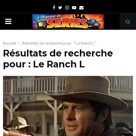
Facebook
Twitter
Instagram
Youtube
Email
PRIMARY
MENU
Accueil
Résultats de recherche pour : "Le Ranch L"
Résultats de recherche
pour :
Le Ranch L