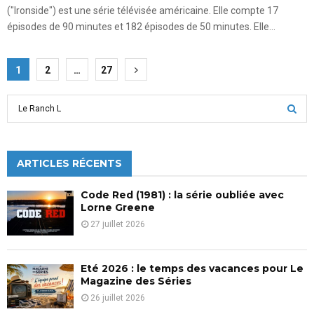
("Ironside") est une série télévisée américaine. Elle compte 17
épisodes de 90 minutes et 182 épisodes de 50 minutes. Elle...
Pagination
1
2
…
27
des
S
publications
e
a
S
r
c
ARTICLES RÉCENTS
E
h
f
A
Code Red (1981) : la série oubliée avec
o
Lorne Greene
r
R
27 juillet 2026
:
C
Eté 2026 : le temps des vacances pour Le
H
Magazine des Séries
26 juillet 2026