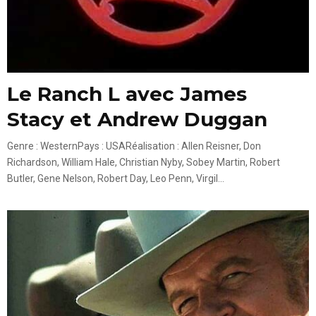
Le Ranch L avec James
Stacy et Andrew Duggan
Genre : WesternPays : USARéalisation : Allen Reisner, Don
Richardson, William Hale, Christian Nyby, Sobey Martin, Robert
Butler, Gene Nelson, Robert Day, Leo Penn, Virgil...