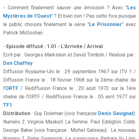
- Comment finalement sauver une émission ? Avec "
Les
Mystères de l'Ouest
" ? Et bien non ! Pas cette fois puisque
le public choisira finalement la série "
Le Prisonnier
" avec
Patrick McGoohan.
-
Episode diffusé :
1.01 - L'Arrivée / Arrival
Ecrit par : Georges Markstein et David Tomblin / Réalisé par :
Don Chaffey
Diffusion Royaume-Uni le : 29 septembre 1967 sur ITV 1 /
Diffusion France le : 18 février 1968 sur la 2ème chaîne de
l'
ORTF
/ Rediffusion France le : 20 août 1972 sur la 1ère
chaîne de l'ORTF / Rediffusion France le : 05 avril 1977 sur
TF1
Distribution
: Guy Doleman (voix française
Denis Savignat
):
Numéro 2. Virginia Maskell: La femme. Paul Eddigton: Cobb.
George Baker (voix française : Michel Gatineau) : Le nouveau
Numéro 2. Peter Swanwick: Le superviseur. Barbara Yu Ling: