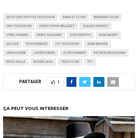
20TH CENTURY FOX TELEVISION
ANNA ET LE ROI
BERNARD GOLAY
CBS TELEVISION
CHRISTOPHE WILLAERT
CLAUDE DRUHOT
CYRIL FRANKEL
DENIS SAVIGNAT
DON CHAFFEY
GENE BARRY
GUY LUX
HY AVERBACK
ITC TELEVISION
JEAN BERGER
JEAN COHEN
L'AVENTURIER
LE PRISONNIER
PATRICK MCGOOHAN
RÉGIS DOLLE
ROGER LAGO
TÉLÉ POCHE
TF1
PARTAGER
1
ÇA PEUT VOUS INTERESSER