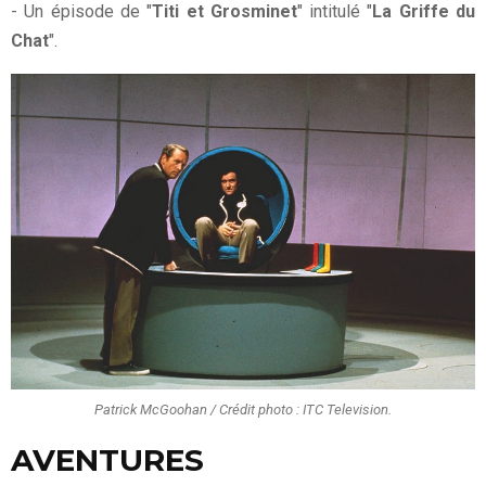
- Un épisode de "
Titi et Grosminet
" intitulé "
La Griffe du
Chat
".
Patrick McGoohan / Crédit photo : ITC Television.
AVENTURES