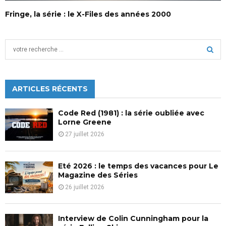
Fringe, la série : le X-Files des années 2000
S
e
a
S
r
c
ARTICLES RÉCENTS
E
h
f
A
Code Red (1981) : la série oubliée avec
o
Lorne Greene
r
R
27 juillet 2026
:
C
Eté 2026 : le temps des vacances pour Le
H
Magazine des Séries
26 juillet 2026
Interview de Colin Cunningham pour la