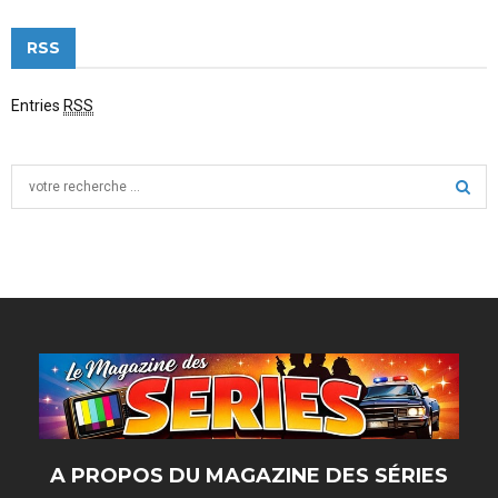
RSS
Entries
RSS
S
e
a
S
r
c
E
h
f
A
o
r
R
:
C
H
A PROPOS DU MAGAZINE DES SÉRIES