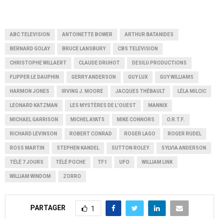
ABC TELEVISION
ANTOINETTE BOWER
ARTHUR BATANIDES
BERNARD GOLAY
BRUCE LANSBURY
CBS TELEVISION
CHRISTOPHE WILLAERT
CLAUDE DRUHOT
DESILU PRODUCTIONS
FLIPPER LE DAUPHIN
GERRY ANDERSON
GUY LUX
GUY WILLIAMS
HARMON JONES
IRVING J. MOORE
JACQUES THÉBAULT
LÉLA MILCIC
LEONARD KATZMAN
LES MYSTÈRES DE L'OUEST
MANNIX
MICHAEL GARRISON
MICHEL AYATS
MIKE CONNORS
O.R.T.F.
RICHARD LEVINSON
ROBERT CONRAD
ROGER LAGO
ROGER RUDEL
ROSS MARTIN
STEPHEN KANDEL
SUTTON ROLEY
SYLVIA ANDERSON
TÉLÉ 7 JOURS
TÉLÉ POCHE
TF1
UFO
WILLIAM LINK
WILLIAM WINDOM
ZORRO
PARTAGER
1