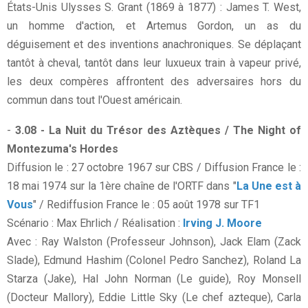
États-Unis Ulysses S. Grant (1869 à 1877) : James T. West,
un homme d'action, et Artemus Gordon, un as du
déguisement et des inventions anachroniques. Se déplaçant
tantôt à cheval, tantôt dans leur luxueux train à vapeur privé,
les deux compères affrontent des adversaires hors du
commun dans tout l'Ouest américain.
-
3.08 - La Nuit du Trésor des Aztèques / The Night of
Montezuma's Hordes
Diffusion le : 27 octobre 1967 sur CBS / Diffusion France le :
18 mai 1974 sur la 1ère chaîne de l'ORTF dans "
La Une est à
Vous
" / Rediffusion France le : 05 août 1978 sur TF1
Scénario : Max Ehrlich / Réalisation :
Irving J. Moore
Avec : Ray Walston (Professeur Johnson), Jack Elam (Zack
Slade), Edmund Hashim (Colonel Pedro Sanchez), Roland La
Starza (Jake), Hal John Norman (Le guide), Roy Monsell
(Docteur Mallory), Eddie Little Sky (Le chef azteque), Carla