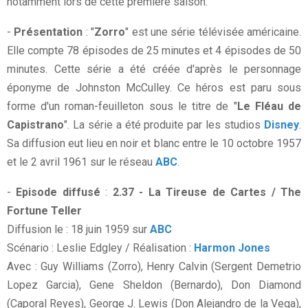
notamment lors de cette première saison.
-
Présentation
: "
Zorro
" est une série télévisée américaine.
Elle compte 78 épisodes de 25 minutes et 4 épisodes de 50
minutes. Cette série a été créée d'après le personnage
éponyme de Johnston McCulley. Ce héros est paru sous
forme d'un roman-feuilleton sous le titre de "
Le Fléau de
Capistrano
". La série a été produite par les studios
Disney
.
Sa diffusion eut lieu en noir et blanc entre le 10 octobre 1957
et le 2 avril 1961 sur le réseau
ABC
.
-
Episode diffusé
:
2.37 - La Tireuse de Cartes / The
Fortune Teller
Diffusion le : 18 juin 1959 sur
ABC
Scénario : Leslie Edgley / Réalisation :
Harmon Jones
Avec : Guy Williams (Zorro), Henry Calvin (Sergent Demetrio
Lopez Garcia), Gene Sheldon (Bernardo), Don Diamond
(Caporal Reyes), George J. Lewis (Don Alejandro de la Vega),