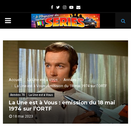
Facebook
Twitter
Instagram
Youtube
Email
PRIMARY
MENU
Accueil
La Une est à Vous
Années 70
La Une est à Vous : émission du 18 mai 1974 sur l’ORTF
Années 70
La Une est à Vous
La Une est à Vous : émission du 18 mai
1974 sur l’ORTF
18 mai 2023