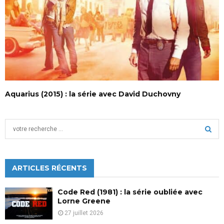
Aquarius (2015) : la série avec David Duchovny
S
e
a
S
r
c
ARTICLES RÉCENTS
E
h
f
A
Code Red (1981) : la série oubliée avec
o
Lorne Greene
r
R
27 juillet 2026
: