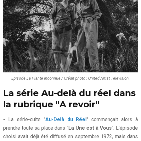
Episode La Plante Inconnue / Crédit photo : United Artist Television.
La série Au-delà du réel dans
la rubrique "A revoir"
- La série-culte "
Au-Delà du Réel
" commençait alors à
prendre toute sa place dans "
La Une est à Vous
". L'épisode
choisi avait déjà été diffusé en septembre 1972, mais dans