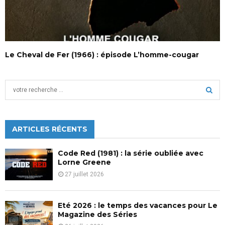
Le Cheval de Fer (1966) : épisode L’homme-cougar
S
e
a
S
r
c
ARTICLES RÉCENTS
E
h
f
A
Code Red (1981) : la série oubliée avec
o
Lorne Greene
r
R
27 juillet 2026
:
C
Eté 2026 : le temps des vacances pour Le
H
Magazine des Séries