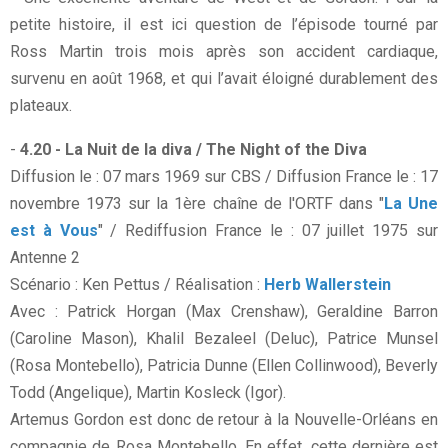
petite histoire, il est ici question de l’épisode tourné par
Ross Martin trois mois après son accident cardiaque,
survenu en août 1968, et qui l’avait éloigné durablement des
plateaux.
-
4.20 - La Nuit de la diva / The Night of the Diva
Diffusion le : 07 mars 1969 sur CBS / Diffusion France le : 17
novembre 1973 sur la 1ère chaîne de l'ORTF dans "
La Une
est à Vous
" / Rediffusion France le : 07 juillet 1975 sur
Antenne 2
Scénario : Ken Pettus / Réalisation :
Herb Wallerstein
Avec : Patrick Horgan (Max Crenshaw), Geraldine Barron
(Caroline Mason), Khalil Bezaleel (Deluc), Patrice Munsel
(Rosa Montebello), Patricia Dunne (Ellen Collinwood), Beverly
Todd (Angelique), Martin Kosleck (Igor).
Artemus Gordon est donc de retour à la Nouvelle-Orléans en
compagnie de Rosa Montebello. En effet, cette dernière est