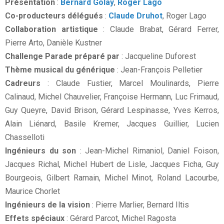
Présentation
:
Bernard Golay
,
Roger Lago
Co-producteurs délégués
:
Claude Druhot
, Roger Lago
Collaboration artistique
: Claude Brabat, Gérard Ferrer,
Pierre Arto, Danièle Kustner
Challenge Parade préparé par
: Jacqueline Duforest
Thème musical du générique
: Jean-François Pelletier
Cadreurs
: Claude Fustier, Marcel Moulinards, Pierre
Calinaud, Michel Chauvelier, Françoise Hermann, Luc Frimaud,
Guy Queyre, David Brison, Gérard Lespinasse, Yves Kerros,
Alain Liénard, Basile Kremer, Jacques Guillier, Lucien
Chasselloti
Ingénieurs du son
: Jean-Michel Rimaniol, Daniel Foison,
Jacques Richal, Michel Hubert de Lisle, Jacques Ficha, Guy
Bourgeois, Gilbert Ramain, Michel Minot, Roland Lacourbe,
Maurice Chorlet
Ingénieurs de la vision
: Pierre Marlier, Bernard Iltis
Effets spéciaux
: Gérard Parcot, Michel Ragosta