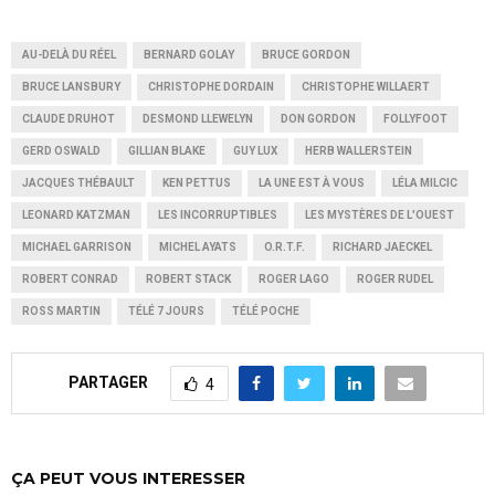
AU-DELÀ DU RÉEL
BERNARD GOLAY
BRUCE GORDON
BRUCE LANSBURY
CHRISTOPHE DORDAIN
CHRISTOPHE WILLAERT
CLAUDE DRUHOT
DESMOND LLEWELYN
DON GORDON
FOLLYFOOT
GERD OSWALD
GILLIAN BLAKE
GUY LUX
HERB WALLERSTEIN
JACQUES THÉBAULT
KEN PETTUS
LA UNE EST À VOUS
LÉLA MILCIC
LEONARD KATZMAN
LES INCORRUPTIBLES
LES MYSTÈRES DE L'OUEST
MICHAEL GARRISON
MICHEL AYATS
O.R.T.F.
RICHARD JAECKEL
ROBERT CONRAD
ROBERT STACK
ROGER LAGO
ROGER RUDEL
ROSS MARTIN
TÉLÉ 7 JOURS
TÉLÉ POCHE
PARTAGER
4
ÇA PEUT VOUS INTERESSER