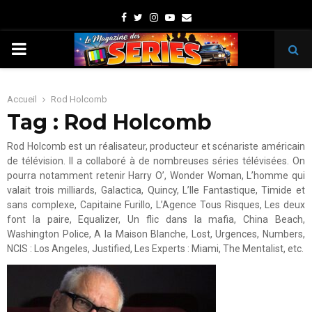
Facebook
Twitter
Instagram
Youtube
Email
PRIMARY
MENU
Accueil
Rod Holcomb
Tag : Rod Holcomb
Rod Holcomb est un réalisateur, producteur et scénariste américain
de télévision. Il a collaboré à de nombreuses séries télévisées. On
pourra notamment retenir Harry O’, Wonder Woman, L’homme qui
valait trois milliards, Galactica, Quincy, L’Ile Fantastique, Timide et
sans complexe, Capitaine Furillo, L’Agence Tous Risques, Les deux
font la paire, Equalizer, Un flic dans la mafia, China Beach,
Washington Police, A la Maison Blanche, Lost, Urgences, Numbers,
NCIS : Los Angeles, Justified, Les Experts : Miami, The Mentalist, etc.