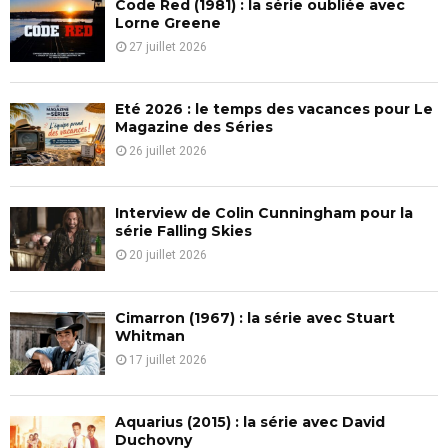
A
Code Red (1981) : la série oubliée avec
o
Lorne Greene
r
R
27 juillet 2026
:
C
Eté 2026 : le temps des vacances pour Le
H
Magazine des Séries
26 juillet 2026
Interview de Colin Cunningham pour la
série Falling Skies
20 juillet 2026
Cimarron (1967) : la série avec Stuart
Whitman
17 juillet 2026
Aquarius (2015) : la série avec David
Duchovny