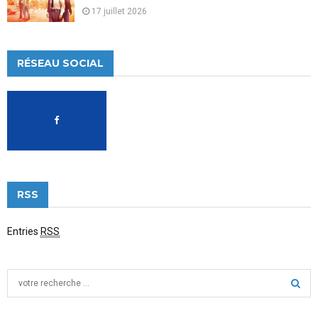
17 juillet 2026
RÉSEAU SOCIAL
RSS
Entries
RSS
S
e
a
S