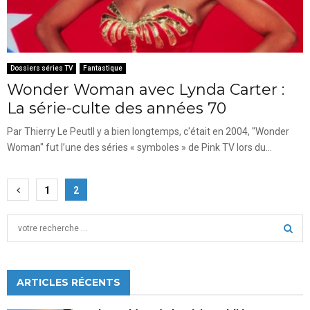
Dossiers séries TV
Fantastique
Wonder Woman avec Lynda Carter :
La série-culte des années 70
Par Thierry Le PeutIl y a bien longtemps, c'était en 2004, "Wonder
Woman" fut l’une des séries « symboles » de Pink TV lors du...
Pagination
1
2
des
S
publications
e
a
S
r
c
ARTICLES RÉCENTS
E
h
f