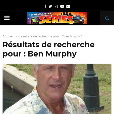
Facebook
Twitter
Instagram
Youtube
Email
PRIMARY
MENU
Accueil
Résultats de recherche pour : "Ben Murphy"
Résultats de recherche
pour :
Ben Murphy