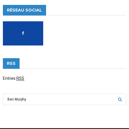
RÉSEAU SOCIAL
RSS
Entries
RSS
S
e
a
S
r
c
E
h