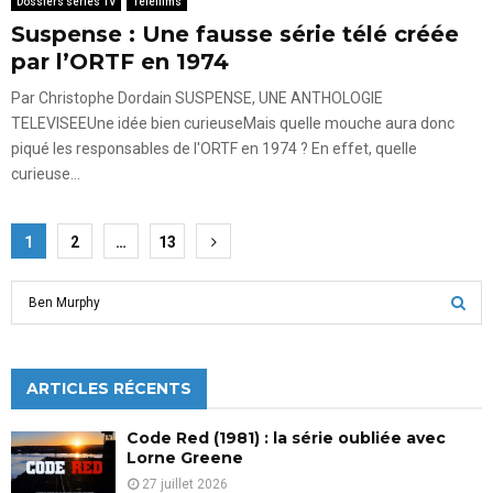
Dossiers séries TV
Téléfilms
Suspense : Une fausse série télé créée
par l’ORTF en 1974
Par Christophe Dordain SUSPENSE, UNE ANTHOLOGIE
TELEVISEEUne idée bien curieuseMais quelle mouche aura donc
piqué les responsables de l'ORTF en 1974 ? En effet, quelle
curieuse...
Pagination
1
2
…
13
des
S
publications
e
a
S
r
c
ARTICLES RÉCENTS
E
h
f
A
Code Red (1981) : la série oubliée avec
o
Lorne Greene
r
R
27 juillet 2026