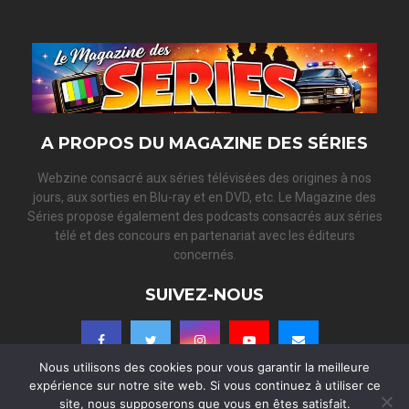
f
A
o
r
R
:
C
H
A PROPOS DU MAGAZINE DES SÉRIES
Webzine consacré aux séries télévisées des origines à nos
jours, aux sorties en Blu-ray et en DVD, etc. Le Magazine des
Séries propose également des podcasts consacrés aux séries
télé et des concours en partenariat avec les éditeurs
concernés.
SUIVEZ-NOUS
Nous utilisons des cookies pour vous garantir la meilleure
expérience sur notre site web. Si vous continuez à utiliser ce
site, nous supposerons que vous en êtes satisfait.