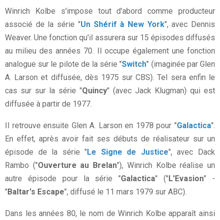
Winrich Kolbe s'impose tout d'abord comme producteur
associé de la série "
Un Shérif à New York
", avec Dennis
Weaver. Une fonction qu'il assurera sur 15 épisodes diffusés
au milieu des années 70. Il occupe également une fonction
analogue sur le pilote de la série "
Switch
" (imaginée par Glen
A. Larson et diffusée, dès 1975 sur CBS). Tel sera enfin le
cas sur sur la série "
Quincy
" (avec Jack Klugman) qui est
diffusée à partir de 1977.
Il retrouve ensuite Glen A. Larson en 1978 pour "
Galactica
".
En effet, après avoir fait ses débuts de réalisateur sur un
épisode de la série "
Le Signe de Justice
", avec Dack
Rambo ("
Ouverture au Brelan
"), Winrich Kolbe réalise un
autre épisode pour la série "
Galactica
" ("
L'Evasion
" -
"
Baltar's Escape
", diffusé le 11 mars 1979 sur ABC).
Dans les années 80, le nom de Winrich Kolbe apparaît ainsi