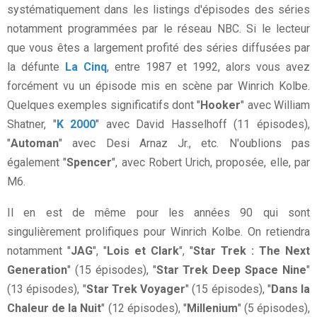
systématiquement dans les listings d'épisodes des séries
notamment programmées par le réseau NBC. Si le lecteur
que vous êtes a largement profité des séries diffusées par
la défunte
La Cinq
, entre 1987 et 1992, alors vous avez
forcément vu un épisode mis en scène par Winrich Kolbe.
Quelques exemples significatifs dont "
Hooker
" avec William
Shatner, "
K 2000
" avec David Hasselhoff (11 épisodes),
"
Automan
" avec Desi Arnaz Jr., etc. N'oublions pas
également "
Spencer
", avec Robert Urich, proposée, elle, par
M6.
Il en est de même pour les années 90 qui sont
singulièrement prolifiques pour Winrich Kolbe. On retiendra
notamment "
JAG
", "
Lois et Clark
", "
Star Trek : The Next
Generation
" (15 épisodes), "
Star Trek Deep Space Nine
"
(13 épisodes), "
Star Trek Voyager
" (15 épisodes), "
Dans la
Chaleur de la Nuit
" (12 épisodes), "
Millenium
" (5 épisodes),